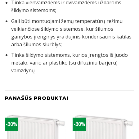
Tinka vienvamzdėms ir dvivamzdėms uždaroms
šildymo sistemoms;
Gali būti montuojami žemų temperatūrų režimu
veikiančiose šildymo sistemose, kur šilumos
gamybos įrenginys yra dujinis kondensacinis katilas
arba šilumos siurblys;
Tinka šildymo sistemoms, kurios įrengtos iš juodo
metalo, vario ar plastiko (su difuziniu barjeru)
vamzdynų.
PANAŠŪS PRODUKTAI
-30%
-30%