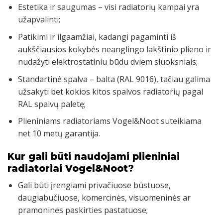
Estetika ir saugumas – visi radiatorių kampai yra
užapvalinti;
Patikimi ir ilgaamžiai, kadangi pagaminti iš
aukščiausios kokybės neanglingo lakštinio plieno ir
nudažyti elektrostatiniu būdu dviem sluoksniais;
Standartinė spalva – balta (RAL 9016), tačiau galima
užsakyti bet kokios kitos spalvos radiatorių pagal
RAL spalvų paletę;
Plieniniams radiatoriams Vogel&Noot suteikiama
net 10 metų garantija.
Kur gali būti naudojami plieniniai
radiatoriai Vogel&Noot?
Gali būti įrengiami privačiuose būstuose,
daugiabučiuose, komercinės, visuomeninės ar
pramoninės paskirties pastatuose;