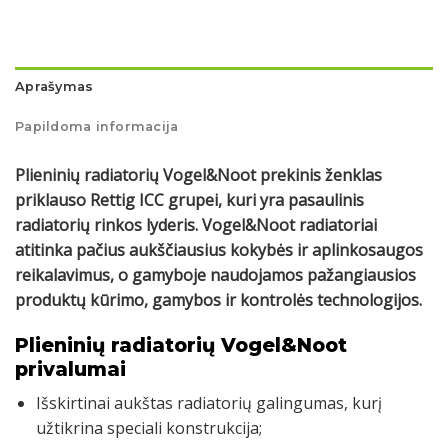
Aprašymas
Papildoma informacija
Plieninių radiatorių Vogel&Noot prekinis ženklas
priklauso Rettig ICC grupei, kuri yra pasaulinis
radiatorių rinkos lyderis. Vogel&Noot radiatoriai
atitinka pačius aukščiausius kokybės ir aplinkosaugos
reikalavimus, o gamyboje naudojamos pažangiausios
produktų kūrimo, gamybos ir kontrolės technologijos.
Plieninių radiatorių Vogel&Noot
privalumai
Išskirtinai aukštas radiatorių galingumas, kurį
užtikrina speciali konstrukcija;