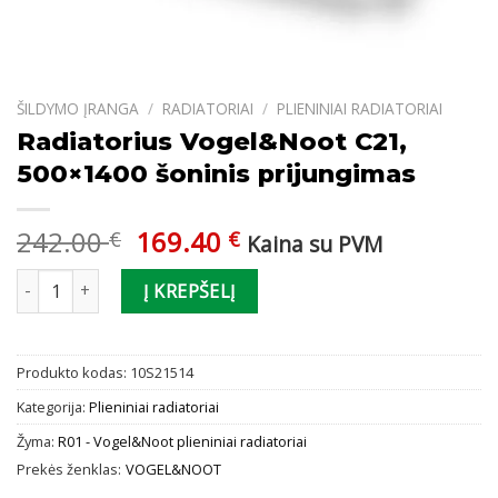
ŠILDYMO ĮRANGA
/
RADIATORIAI
/
PLIENINIAI RADIATORIAI
Radiatorius Vogel&Noot C21,
500×1400 šoninis prijungimas
Original
Current
242.00
169.40
€
€
Kaina su PVM
price
price
produkto kiekis: Radiatorius Vogel&Noot C21, 500x1400 šoninis p
was:
is:
Į KREPŠELĮ
242.00 €.
169.40 €.
Produkto kodas:
10S21514
Kategorija:
Plieniniai radiatoriai
Žyma:
R01 - Vogel&Noot plieniniai radiatoriai
Prekės ženklas:
VOGEL&NOOT