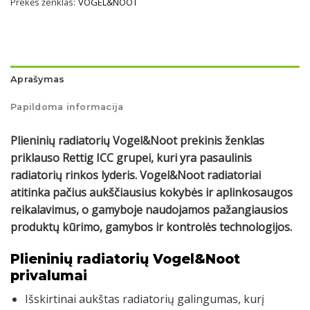
Prekės ženklas:
VOGEL&NOOT
Aprašymas
Papildoma informacija
Plieninių radiatorių Vogel&Noot prekinis ženklas
priklauso Rettig ICC grupei, kuri yra pasaulinis
radiatorių rinkos lyderis. Vogel&Noot radiatoriai
atitinka pačius aukščiausius kokybės ir aplinkosaugos
reikalavimus, o gamyboje naudojamos pažangiausios
produktų kūrimo, gamybos ir kontrolės technologijos.
Plieninių radiatorių Vogel&Noot
privalumai
Išskirtinai aukštas radiatorių galingumas, kurį