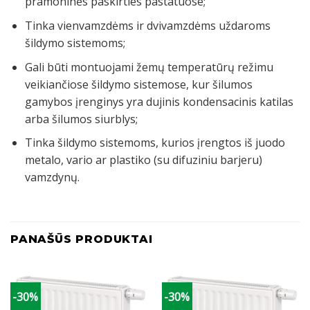
pramoninės paskirties pastatuose;
Tinka vienvamzdėms ir dvivamzdėms uždaroms
šildymo sistemoms;
Gali būti montuojami žemų temperatūrų režimu
veikiančiose šildymo sistemose, kur šilumos
gamybos įrenginys yra dujinis kondensacinis katilas
arba šilumos siurblys;
Tinka šildymo sistemoms, kurios įrengtos iš juodo
metalo, vario ar plastiko (su difuziniu barjeru)
vamzdynų.
PANAŠŪS PRODUKTAI
-30%
-30%