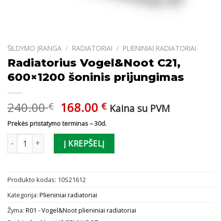
ŠILDYMO ĮRANGA
/
RADIATORIAI
/
PLIENINIAI RADIATORIAI
Radiatorius Vogel&Noot C21,
600×1200 šoninis prijungimas
Original
Current
240.00
168.00
€
€
Kaina su PVM
price
price
Prekės pristatymo terminas – 30d.
was:
is:
produkto kiekis: Radiatorius Vogel&Noot C21, 600x1200 šoninis p
240.00 €.
168.00 €.
Į KREPŠELĮ
Produkto kodas:
10S21612
Kategorija:
Plieniniai radiatoriai
Žyma:
R01 - Vogel&Noot plieniniai radiatoriai