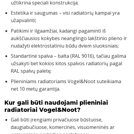
užtikrina speciali konstrukcija;
Estetika ir saugumas – visi radiatorių kampai yra
užapvalinti;
Patikimi ir ilgaamžiai, kadangi pagaminti iš
aukščiausios kokybės neanglingo lakštinio plieno ir
nudažyti elektrostatiniu būdu dviem sluoksniais;
Standartinė spalva – balta (RAL 9016), tačiau galima
užsakyti bet kokios kitos spalvos radiatorių pagal
RAL spalvų paletę;
Plieniniams radiatoriams Vogel&Noot suteikiama
net 10 metų garantija.
Kur gali būti naudojami plieniniai
radiatoriai Vogel&Noot?
Gali būti įrengiami privačiuose būstuose,
daugiabučiuose, komercinės, visuomeninės ar