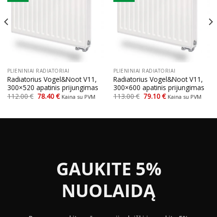
PLIENINIAI RADIATORIAI
PLIENINIAI RADIATORIAI
Radiatorius Vogel&Noot V11,
Radiatorius Vogel&Noot V11,
300×520 apatinis prijungimas
300×600 apatinis prijungimas
Original
Current
Original
Current
112.00
€
78.40
€
113.00
€
79.10
€
Kaina su PVM
Kaina su PVM
price
price
price
price
was:
is:
was:
is:
112.00 €.
78.40 €.
113.00 €.
79.10 €.
GAUKITE 5%
NUOLAIDĄ