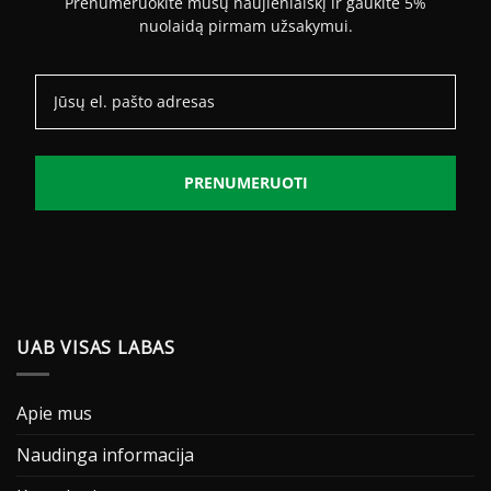
Prenumeruokite mūsų naujienlaiškį ir gaukite 5%
nuolaidą pirmam užsakymui.
PRENUMERUOTI
UAB VISAS LABAS
Apie mus
Naudinga informacija