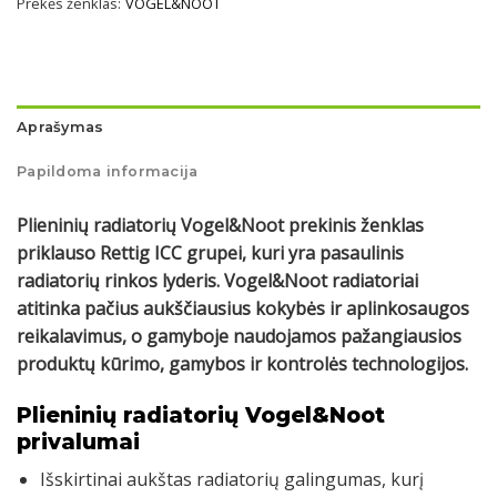
Prekės ženklas:
VOGEL&NOOT
Aprašymas
Papildoma informacija
Plieninių radiatorių Vogel&Noot prekinis ženklas
priklauso Rettig ICC grupei, kuri yra pasaulinis
radiatorių rinkos lyderis. Vogel&Noot radiatoriai
atitinka pačius aukščiausius kokybės ir aplinkosaugos
reikalavimus, o gamyboje naudojamos pažangiausios
produktų kūrimo, gamybos ir kontrolės technologijos.
Plieninių radiatorių Vogel&Noot
privalumai
Išskirtinai aukštas radiatorių galingumas, kurį