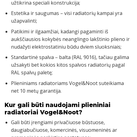
užtikrina speciali konstrukcija;
Estetika ir saugumas – visi radiatorių kampai yra
užapvalinti;
Patikimi ir ilgaamžiai, kadangi pagaminti iš
aukščiausios kokybės neanglingo lakštinio plieno ir
nudažyti elektrostatiniu būdu dviem sluoksniais;
Standartinė spalva – balta (RAL 9016), tačiau galima
užsakyti bet kokios kitos spalvos radiatorių pagal
RAL spalvų paletę;
Plieniniams radiatoriams Vogel&Noot suteikiama
net 10 metų garantija.
Kur gali būti naudojami plieniniai
radiatoriai Vogel&Noot?
Gali būti įrengiami privačiuose būstuose,
daugiabučiuose, komercinės, visuomeninės ar