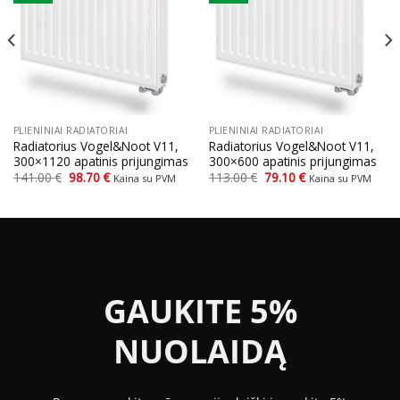
PLIENINIAI RADIATORIAI
PLIENINIAI RADIATORIAI
Radiatorius Vogel&Noot V11,
Radiatorius Vogel&Noot V11,
300×1120 apatinis prijungimas
300×600 apatinis prijungimas
Original
Current
Original
Current
141.00
€
98.70
€
113.00
€
79.10
€
Kaina su PVM
Kaina su PVM
price
price
price
price
was:
is:
was:
is:
141.00 €.
98.70 €.
113.00 €.
79.10 €.
GAUKITE 5%
NUOLAIDĄ