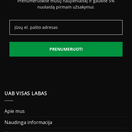
Prenumeruokite mūsų naujienlaiškį ir gaukite 5%
nuolaidą pirmam užsakymui.
PRENUMERUOTI
UAB VISAS LABAS
Apie mus
Naudinga informacija