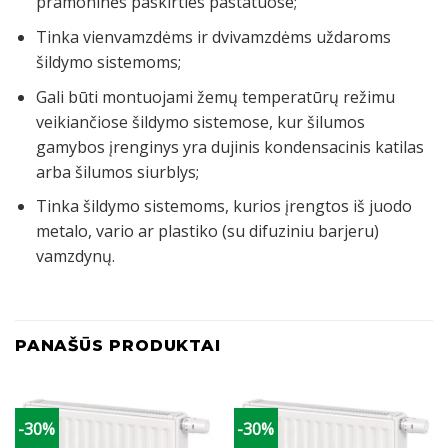
pramoninės paskirties pastatuose;
Tinka vienvamzdėms ir dvivamzdėms uždaroms
šildymo sistemoms;
Gali būti montuojami žemų temperatūrų režimu
veikiančiose šildymo sistemose, kur šilumos
gamybos įrenginys yra dujinis kondensacinis katilas
arba šilumos siurblys;
Tinka šildymo sistemoms, kurios įrengtos iš juodo
metalo, vario ar plastiko (su difuziniu barjeru)
vamzdynų.
PANAŠŪS PRODUKTAI
-30%
-30%