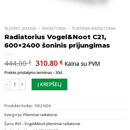
ŠILDYMO ĮRANGA
/
RADIATORIAI
/
PLIENINIAI RADIATORIAI
Radiatorius Vogel&Noot C21,
600×2400 šoninis prijungimas
Original
Current
444.00
310.80
€
€
Kaina su PVM
price
price
Prekės pristatymo terminas – 30d.
was:
is:
produkto kiekis: Radiatorius Vogel&Noot C21, 600x2400 šoninis p
444.00 €.
310.80 €.
Į KREPŠELĮ
Produkto kodas:
10S21624
Kategorija:
Plieniniai radiatoriai
Žyma:
R01 - Vogel&Noot plieniniai radiatoriai