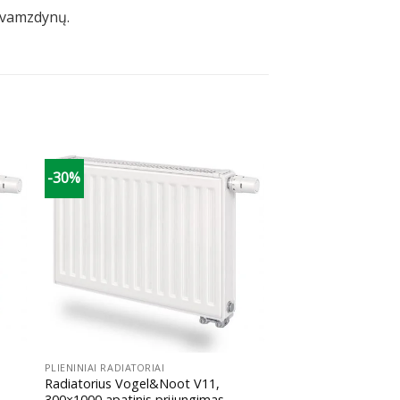
) vamzdynų.
-30%
+
PLIENINIAI RADIATORIAI
Radiatorius Vogel&Noot V11,
300×1000 apatinis prijungimas