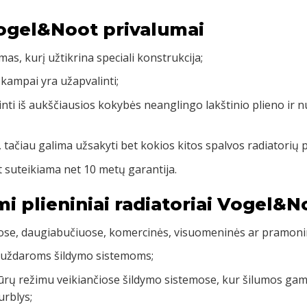
Vogel&Noot privalumai
mas, kurį užtikrina speciali konstrukcija;
 kampai yra užapvalinti;
inti iš aukščiausios kokybės neanglingo lakštinio plieno ir 
, tačiau galima užsakyti bet kokios kitos spalvos radiatorių 
 suteikiama net 10 metų garantija.
mi plieniniai radiatoriai Vogel&N
uose, daugiabučiuose, komercinės, visuomeninės ar pramoni
 uždaroms šildymo sistemoms;
rų režimu veikiančiose šildymo sistemose, kur šilumos gamy
urblys;