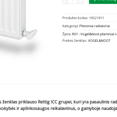
Produkto kodas:
10S21911
Kategorija:
Plieniniai radiatoriai
Žyma:
R01 - Vogel&Noot plieniniai r
Prekės ženklas:
VOGEL&NOOT
 ženklas priklauso Rettig ICC grupei, kuri yra pasaulinis ra
us kokybės ir aplinkosaugos reikalavimus, o gamyboje naud