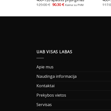
urrent
Original
Current
129.00
€
90.30
€
117.
Kaina su PVM
Kaina su PVM
rice
price
price
s:
was:
is:
.
6.10 €.
129.00 €.
90.30 €.
UAB VISAS LABAS
Apie mus
Naudinga informacija
Kontaktai
Prekybos vietos
Servisas