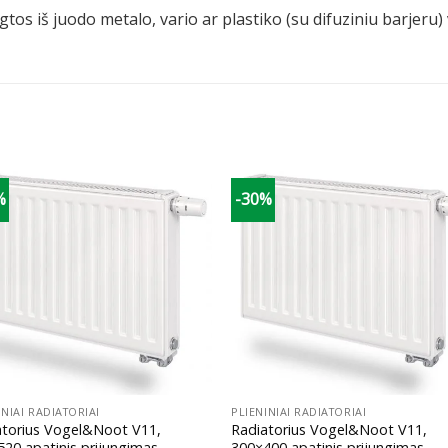
tos iš juodo metalo, vario ar plastiko (su difuziniu barjeru
%
-30%
+
INIAI RADIATORIAI
PLIENINIAI RADIATORIAI
atorius Vogel&Noot V11,
Radiatorius Vogel&Noot V11,
20 apatinis prijungimas
300×400 apatinis prijungimas