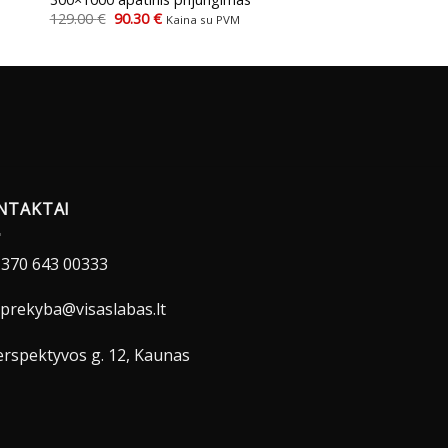
Original
Current
129.00
€
90.30
€
Kaina su PVM
price
price
was:
is:
129.00 €.
90.30 €.
NTAKTAI
370 643 00333
prekyba@visaslabas.lt
rspektyvos g. 12, Kaunas