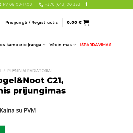
I-V 08.00-17.00
+370 (643) 00 333
Prisijungti / Registruotis
0.00
€
os kambario įranga
Vėdinimas
IŠPARDAVIMAS
I
/
PLIENINIAI RADIATORIAI
ogel&Noot C21,
nis prijungimas
Current
Kaina su PVM
price
s:
ogel&Noot C21, 900x1120 šoninis prijungimas
.
247.10 €.