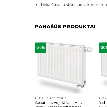
Tinka šildymo sistemoms, kurios įreng
PANAŠŪS PRODUKTAI
-30%
-30
+
+
IAI
PLIENINIAI RADIATORIAI
PLIEN
l&Noot V11,
Radiatorius Vogel&Noot V11,
Radi
prijungimas
400×720 apatinis prijungimas
400×5