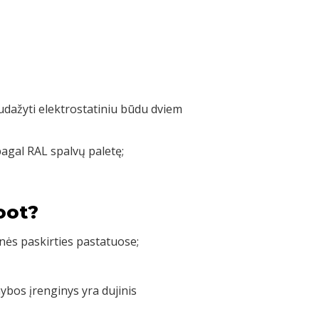
nudažyti elektrostatiniu būdu dviem
pagal RAL spalvų paletę;
oot?
nės paskirties pastatuose;
bos įrenginys yra dujinis