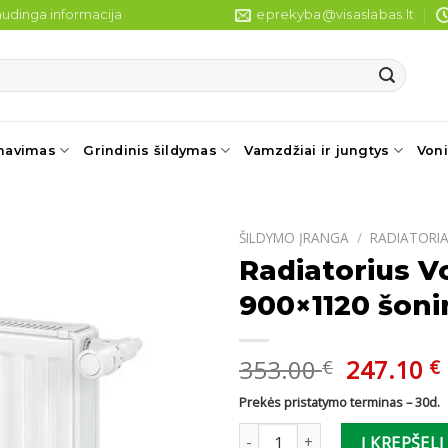
udinga informacija
eprekyba@visaslabas.lt
navimas
Grindinis šildymas
Vamzdžiai ir jungtys
Voni
ŠILDYMO ĮRANGA
/
RADIATORIA
Radiatorius V
900×1120 šoni
Original
353.00
247.10
€
€
price
Prekės pristatymo terminas – 30d.
was:
i
produkto kiekis: Radiatorius V
353.00 €
Į KREPŠELĮ