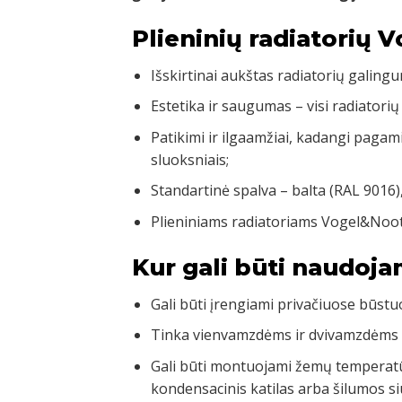
Plieninių radiatorių 
Išskirtinai aukštas radiatorių galingu
Estetika ir saugumas – visi radiatorių
Patikimi ir ilgaamžiai, kadangi pagam
sluoksniais;
Standartinė spalva – balta (RAL 9016)
Plieniniams radiatoriams Vogel&Noot
Kur gali būti naudoja
Gali būti įrengiami privačiuose būst
Tinka vienvamzdėms ir dvivamzdėms
Gali būti montuojami žemų temperatū
kondensacinis katilas arba šilumos si