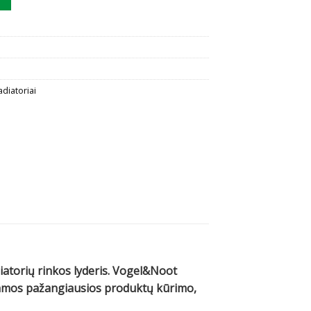
adiatoriai
diatorių rinkos lyderis. Vogel&Noot
ojamos pažangiausios produktų kūrimo,