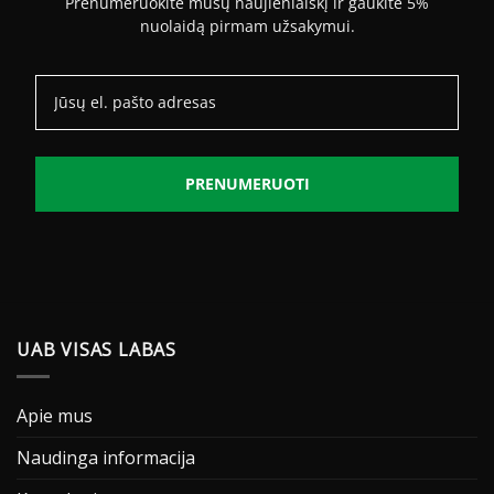
Prenumeruokite mūsų naujienlaiškį ir gaukite 5%
nuolaidą pirmam užsakymui.
PRENUMERUOTI
UAB VISAS LABAS
Apie mus
Naudinga informacija