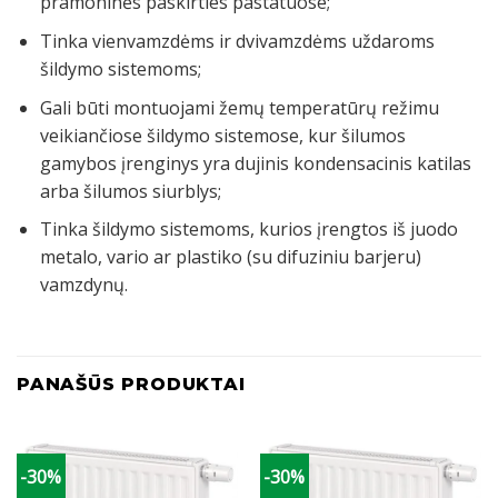
pramoninės paskirties pastatuose;
UŽSAKYMUI*
Tinka vienvamzdėms ir dvivamzdėms uždaroms
šildymo sistemoms;
Ir būkite pirmieji, kurie sužinos apie naujas prekes ir
nuolaidas!
Gali būti montuojami žemų temperatūrų režimu
*Nuolaida galioja perkant tik internetinėje parduotuvėje.
veikiančiose šildymo sistemose, kur šilumos
gamybos įrenginys yra dujinis kondensacinis katilas
arba šilumos siurblys;
Tinka šildymo sistemoms, kurios įrengtos iš juodo
metalo, vario ar plastiko (su difuziniu barjeru)
GAUTI 5% NUOLAIDĄ
vamzdynų.
PANAŠŪS PRODUKTAI
-30%
-30%