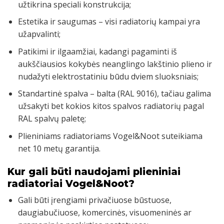
užtikrina speciali konstrukcija;
Estetika ir saugumas – visi radiatorių kampai yra
užapvalinti;
Patikimi ir ilgaamžiai, kadangi pagaminti iš
aukščiausios kokybės neanglingo lakštinio plieno ir
nudažyti elektrostatiniu būdu dviem sluoksniais;
Standartinė spalva – balta (RAL 9016), tačiau galima
užsakyti bet kokios kitos spalvos radiatorių pagal
RAL spalvų paletę;
Plieniniams radiatoriams Vogel&Noot suteikiama
net 10 metų garantija.
Kur gali būti naudojami plieniniai
radiatoriai Vogel&Noot?
GAUKITE 5%
Gali būti įrengiami privačiuose būstuose,
NUOLAIDĄ PIRMAM
daugiabučiuose, komercinės, visuomeninės ar