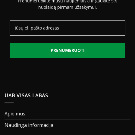
Prenumeruokite mūsų naujienlaiškį ir gaukite 5%
nuolaidą pirmam užsakymui.
PRENUMERUOTI
UAB VISAS LABAS
Apie mus
Naudinga informacija