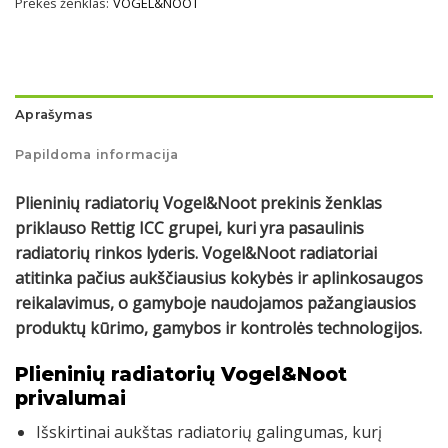
Prekės ženklas:
VOGEL&NOOT
Aprašymas
Papildoma informacija
Plieninių radiatorių Vogel&Noot prekinis ženklas
priklauso Rettig ICC grupei, kuri yra pasaulinis
radiatorių rinkos lyderis. Vogel&Noot radiatoriai
atitinka pačius aukščiausius kokybės ir aplinkosaugos
reikalavimus, o gamyboje naudojamos pažangiausios
produktų kūrimo, gamybos ir kontrolės technologijos.
Plieninių radiatorių Vogel&Noot
privalumai
Išskirtinai aukštas radiatorių galingumas, kurį