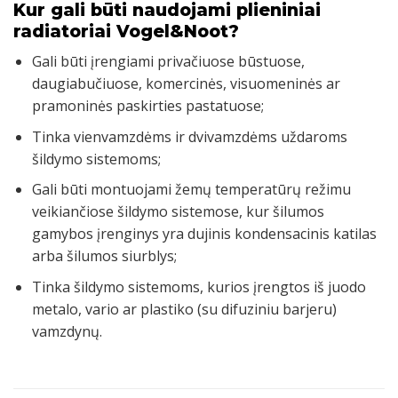
Kur gali būti naudojami plieniniai
radiatoriai Vogel&Noot?
Gali būti įrengiami privačiuose būstuose,
daugiabučiuose, komercinės, visuomeninės ar
pramoninės paskirties pastatuose;
Tinka vienvamzdėms ir dvivamzdėms uždaroms
šildymo sistemoms;
Gali būti montuojami žemų temperatūrų režimu
veikiančiose šildymo sistemose, kur šilumos
gamybos įrenginys yra dujinis kondensacinis katilas
arba šilumos siurblys;
Tinka šildymo sistemoms, kurios įrengtos iš juodo
metalo, vario ar plastiko (su difuziniu barjeru)
vamzdynų.