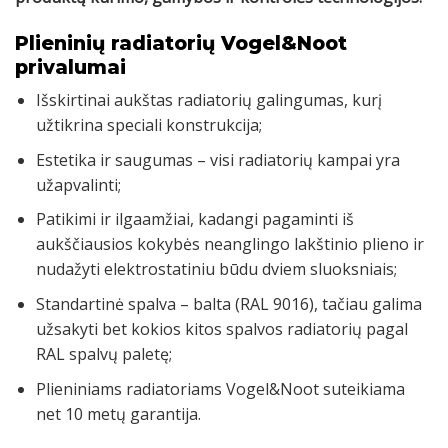
Plieninių radiatorių Vogel&Noot
privalumai
Išskirtinai aukštas radiatorių galingumas, kurį
užtikrina speciali konstrukcija;
Estetika ir saugumas – visi radiatorių kampai yra
užapvalinti;
Patikimi ir ilgaamžiai, kadangi pagaminti iš
aukščiausios kokybės neanglingo lakštinio plieno ir
nudažyti elektrostatiniu būdu dviem sluoksniais;
Standartinė spalva – balta (RAL 9016), tačiau galima
užsakyti bet kokios kitos spalvos radiatorių pagal
RAL spalvų paletę;
Plieniniams radiatoriams Vogel&Noot suteikiama
net 10 metų garantija.