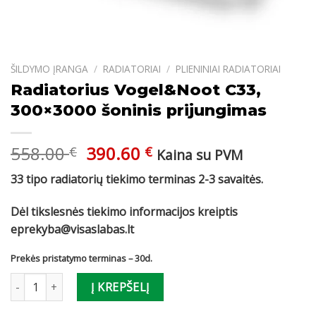
ŠILDYMO ĮRANGA
/
RADIATORIAI
/
PLIENINIAI RADIATORIAI
Radiatorius Vogel&Noot C33,
300×3000 šoninis prijungimas
Original
Current
558.00
390.60
€
€
Kaina su PVM
price
price
33 tipo radiatorių tiekimo terminas 2-3 savaitės.
was:
is:
558.00 €.
390.60 €.
Dėl tikslesnės tiekimo informacijos kreiptis
eprekyba@visaslabas.lt
Prekės pristatymo terminas – 30d.
produkto kiekis: Radiatorius Vogel&Noot C33, 300x3000 šoninis p
Į KREPŠELĮ