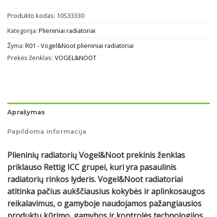
Produkto kodas:
10S33330
Kategorija:
Plieniniai radiatoriai
Žyma:
R01 - Vogel&Noot plieniniai radiatoriai
Prekės ženklas:
VOGEL&NOOT
Aprašymas
Papildoma informacija
Plieninių radiatorių Vogel&Noot prekinis ženklas
priklauso Rettig ICC grupei, kuri yra pasaulinis
radiatorių rinkos lyderis. Vogel&Noot radiatoriai
atitinka pačius aukščiausius kokybės ir aplinkosaugos
reikalavimus, o gamyboje naudojamos pažangiausios
produktų kūrimo, gamybos ir kontrolės technologijos.