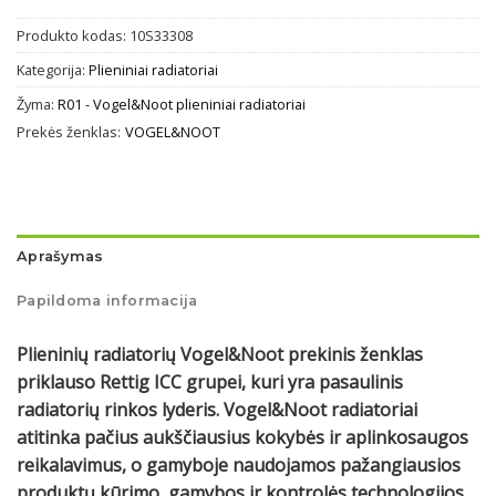
Produkto kodas:
10S33308
Kategorija:
Plieniniai radiatoriai
Žyma:
R01 - Vogel&Noot plieniniai radiatoriai
Prekės ženklas:
VOGEL&NOOT
Aprašymas
Papildoma informacija
Plieninių radiatorių Vogel&Noot prekinis ženklas
priklauso Rettig ICC grupei, kuri yra pasaulinis
radiatorių rinkos lyderis. Vogel&Noot radiatoriai
atitinka pačius aukščiausius kokybės ir aplinkosaugos
reikalavimus, o gamyboje naudojamos pažangiausios
produktų kūrimo, gamybos ir kontrolės technologijos.