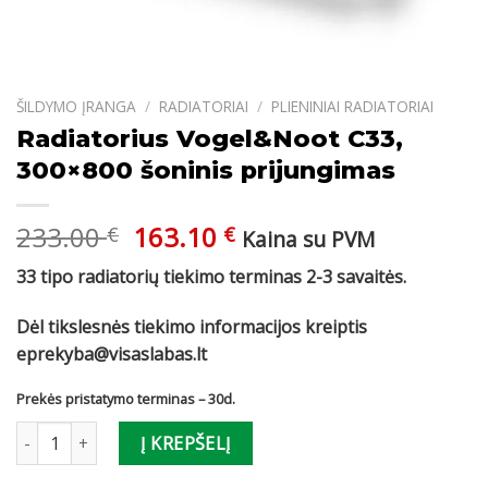
ŠILDYMO ĮRANGA
/
RADIATORIAI
/
PLIENINIAI RADIATORIAI
Radiatorius Vogel&Noot C33,
300×800 šoninis prijungimas
Original
Current
233.00
163.10
€
€
Kaina su PVM
price
price
33 tipo radiatorių tiekimo terminas 2-3 savaitės.
was:
is:
233.00 €.
163.10 €.
Dėl tikslesnės tiekimo informacijos kreiptis
eprekyba@visaslabas.lt
Prekės pristatymo terminas – 30d.
produkto kiekis: Radiatorius Vogel&Noot C33, 300x800 šoninis pr
Į KREPŠELĮ