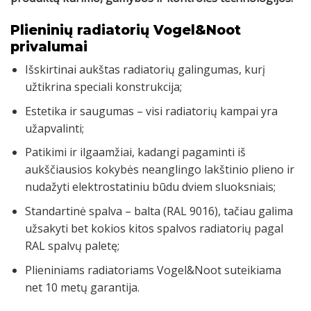
Plieninių radiatorių Vogel&Noot
privalumai
Išskirtinai aukštas radiatorių galingumas, kurį
užtikrina speciali konstrukcija;
Estetika ir saugumas – visi radiatorių kampai yra
užapvalinti;
Patikimi ir ilgaamžiai, kadangi pagaminti iš
aukščiausios kokybės neanglingo lakštinio plieno ir
nudažyti elektrostatiniu būdu dviem sluoksniais;
Standartinė spalva – balta (RAL 9016), tačiau galima
užsakyti bet kokios kitos spalvos radiatorių pagal
RAL spalvų paletę;
Plieniniams radiatoriams Vogel&Noot suteikiama
net 10 metų garantija.