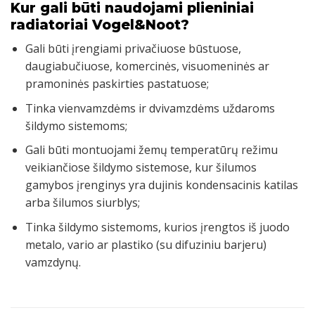
Kur gali būti naudojami plieniniai
radiatoriai Vogel&Noot?
Gali būti įrengiami privačiuose būstuose,
daugiabučiuose, komercinės, visuomeninės ar
pramoninės paskirties pastatuose;
Tinka vienvamzdėms ir dvivamzdėms uždaroms
šildymo sistemoms;
Gali būti montuojami žemų temperatūrų režimu
veikiančiose šildymo sistemose, kur šilumos
gamybos įrenginys yra dujinis kondensacinis katilas
arba šilumos siurblys;
Tinka šildymo sistemoms, kurios įrengtos iš juodo
metalo, vario ar plastiko (su difuziniu barjeru)
vamzdynų.