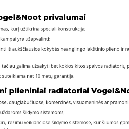
Vogel&Noot privalumai
mas, kurį užtikrina speciali konstrukcija;
 kampai yra užapvalinti;
inti iš aukščiausios kokybės neanglingo lakštinio plieno ir 
, tačiau galima užsakyti bet kokios kitos spalvos radiatorių 
 suteikiama net 10 metų garantija.
mi plieniniai radiatoriai Vogel&N
uose, daugiabučiuose, komercinės, visuomeninės ar pramoni
 uždaroms šildymo sistemoms;
rų režimu veikiančiose šildymo sistemose, kur šilumos gamy