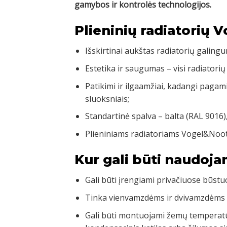
gamybos ir kontrolės technologijos.
Plieninių radiatorių 
Išskirtinai aukštas radiatorių galingu
Estetika ir saugumas – visi radiatorių
Patikimi ir ilgaamžiai, kadangi pagam
sluoksniais;
Standartinė spalva – balta (RAL 9016)
Plieniniams radiatoriams Vogel&Noot
Kur gali būti naudoja
Gali būti įrengiami privačiuose būst
Tinka vienvamzdėms ir dvivamzdėms
Gali būti montuojami žemų temperatū