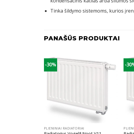
kondensacinis katilas arba šilumos si
Tinka šildymo sistemoms, kurios įreng
PANAŠŪS PRODUKTAI
-30%
-30
+
+
IAI
PLIENINIAI RADIATORIAI
PLIEN
l&Noot V11,
Radiatorius Vogel&Noot V11,
Radi