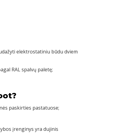
nudažyti elektrostatiniu būdu dviem
pagal RAL spalvų paletę;
oot?
nės paskirties pastatuose;
bos įrenginys yra dujinis