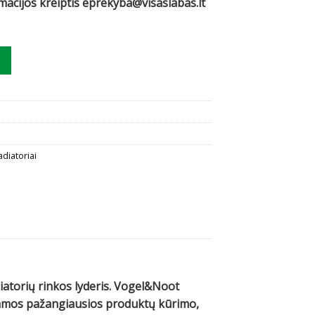
rmacijos kreiptis eprekyba@visaslabas.lt
ogel&Noot C33, 500x1800 šoninis prijungimas
adiatoriai
diatorių rinkos lyderis. Vogel&Noot
ojamos pažangiausios produktų kūrimo,