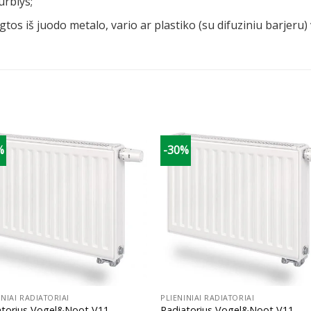
urblys;
tos iš juodo metalo, vario ar plastiko (su difuziniu barjeru
%
-30%
+
INIAI RADIATORIAI
PLIENINIAI RADIATORIAI
atorius Vogel&Noot V11,
Radiatorius Vogel&Noot V11,