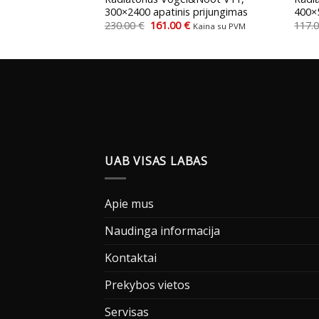
 prijungimas
300×2400 apatinis prijungimas
400×5
Current
Original
Current
€
230.00
€
161.00
€
117.
Kaina su PVM
Kaina su PVM
price
price
price
is:
was:
is:
.
140.70 €.
230.00 €.
161.00 €.
UAB VISAS LABAS
Apie mus
Naudinga informacija
Kontaktai
Prekybos vietos
Servisas