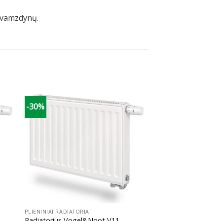
) vamzdynų.
-30%
+
PLIENINIAI RADIATORIAI
Radiatorius Vogel&Noot V11,