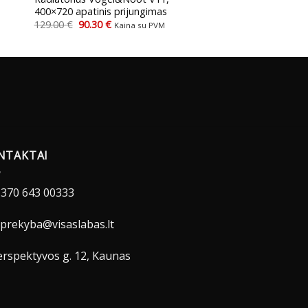
400×720 apatinis prijungimas
Original
Current
129.00
€
90.30
€
Kaina su PVM
price
price
was:
is:
129.00 €.
90.30 €.
NTAKTAI
370 643 00333
prekyba@visaslabas.lt
rspektyvos g. 12, Kaunas