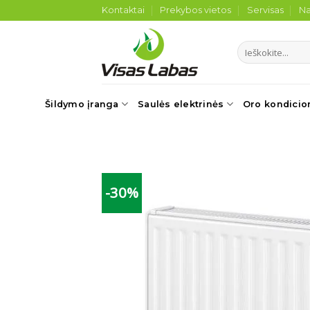
Skip
Kontaktai
Prekybos vietos
Servisas
Na
to
content
Ieškoti:
Šildymo įranga
Saulės elektrinės
Oro kondicio
-30%