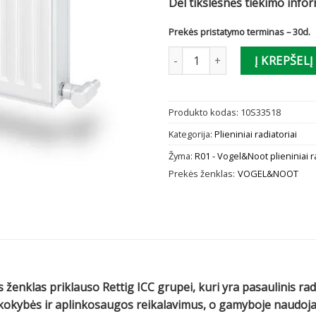
Dėl tikslesnės tiekimo info
Prekės pristatymo terminas – 30d.
produkto kiekis: Radiatorius V
Į KREPŠELĮ
Produkto kodas:
10S33518
Kategorija:
Plieniniai radiatoriai
Žyma:
R01 - Vogel&Noot plieniniai r
Prekės ženklas:
VOGEL&NOOT
 ženklas priklauso Rettig ICC grupei, kuri yra pasaulinis ra
us kokybės ir aplinkosaugos reikalavimus, o gamyboje naud