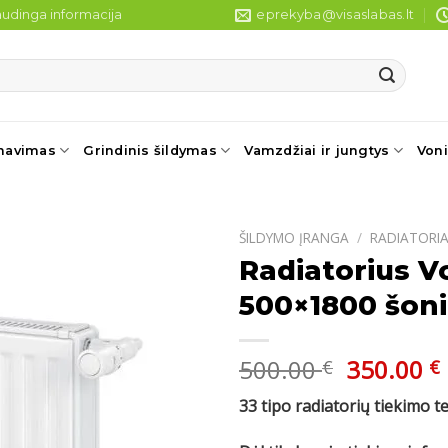
udinga informacija
eprekyba@visaslabas.lt
navimas
Grindinis šildymas
Vamzdžiai ir jungtys
Voni
ŠILDYMO ĮRANGA
/
RADIATORIA
Radiatorius V
500×1800 šoni
Original
500.00
350.00
€
€
price
33 tipo radiatorių tiekimo t
was:
i
500.00 €