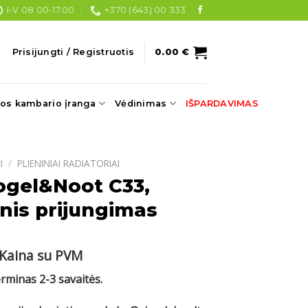
I-V 08.00-17.00
+370 (643) 00 333
Prisijungti / Registruotis
0.00
€
os kambario įranga
Vėdinimas
IŠPARDAVIMAS
I
/
PLIENINIAI RADIATORIAI
ogel&Noot C33,
nis prijungimas
Current
Kaina su PVM
price
erminas 2-3 savaitės.
s:
.
350.00 €.