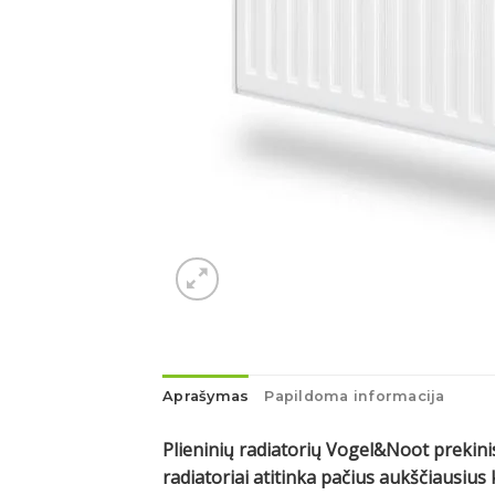
Aprašymas
Papildoma informacija
Plieninių radiatorių Vogel&Noot prekinis
radiatoriai atitinka pačius aukščiausi