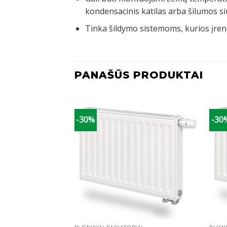
kondensacinis katilas arba šilumos si
Tinka šildymo sistemoms, kurios įreng
PANAŠŪS PRODUKTAI
-30%
-30
+
+