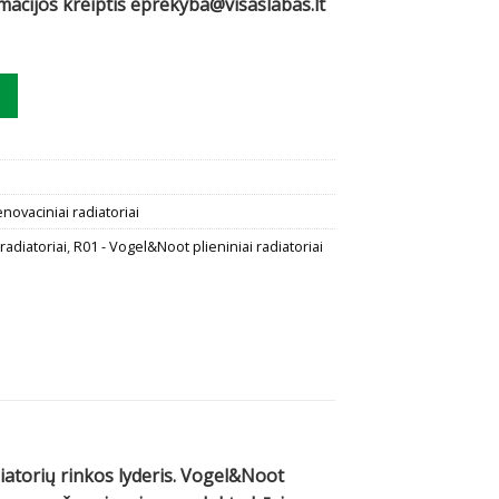
rmacijos kreiptis eprekyba@visaslabas.lt
ogel&Noot C33, 550x2400 šoninis prijungimas
novaciniai radiatoriai
radiatoriai
,
R01 - Vogel&Noot plieniniai radiatoriai
diatorių rinkos lyderis. Vogel&Noot