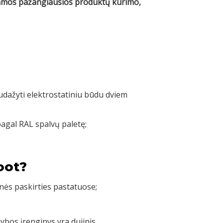
ojamos pažangiausios produktų kūrimo,
nudažyti elektrostatiniu būdu dviem
pagal RAL spalvų paletę;
oot?
nės paskirties pastatuose;
bos įrenginys yra dujinis