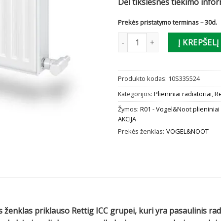
Dėl tikslesnės tiekimo info
Prekės pristatymo terminas – 30d.
produkto kiekis: Radiatorius V
Į KREPŠELĮ
Produkto kodas:
10S335524
Kategorijos:
Plieniniai radiatoriai
,
Re
Žymos:
R01 - Vogel&Noot plieniniai 
AKCIJA
Prekės ženklas:
VOGEL&NOOT
 ženklas priklauso Rettig ICC grupei, kuri yra pasaulinis ra