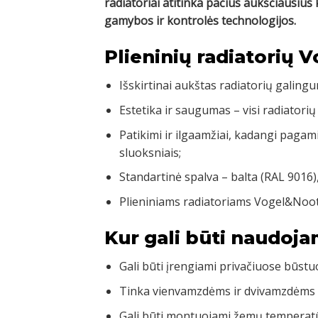
radiatoriai atitinka pačius aukščiausi
gamybos ir kontrolės technologijos.
Plieninių radiatorių 
Išskirtinai aukštas radiatorių galingu
Estetika ir saugumas – visi radiatorių
Patikimi ir ilgaamžiai, kadangi pagam
sluoksniais;
Standartinė spalva – balta (RAL 9016)
Plieniniams radiatoriams Vogel&Noot
Kur gali būti naudoja
Gali būti įrengiami privačiuose būst
Tinka vienvamzdėms ir dvivamzdėms
Gali būti montuojami žemų temperatū