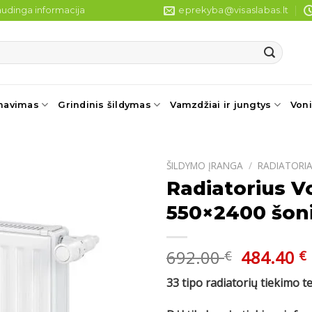
udinga informacija
eprekyba@visaslabas.lt
navimas
Grindinis šildymas
Vamzdžiai ir jungtys
Voni
ŠILDYMO ĮRANGA
/
RADIATORIA
Radiatorius V
550×2400 šoni
Original
692.00
484.40
€
€
price
33 tipo radiatorių tiekimo t
was:
i
692.00 €