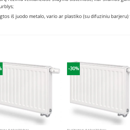
urblys;
tos iš juodo metalo, vario ar plastiko (su difuziniu barjeru
%
-30%
+