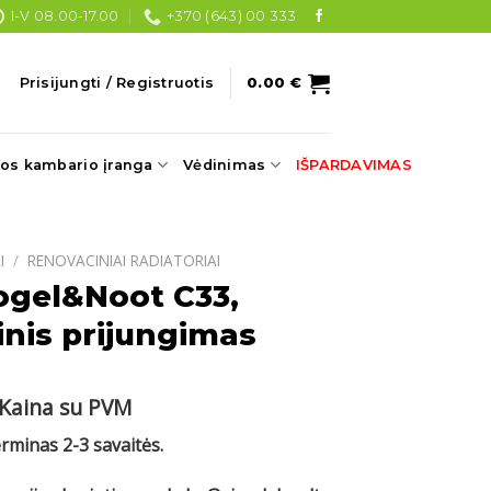
I-V 08.00-17.00
+370 (643) 00 333
Prisijungti / Registruotis
0.00
€
os kambario įranga
Vėdinimas
IŠPARDAVIMAS
I
/
RENOVACINIAI RADIATORIAI
ogel&Noot C33,
nis prijungimas
Current
Kaina su PVM
price
erminas 2-3 savaitės.
s:
.
484.40 €.