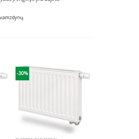
) vamzdynų.
-30%
+