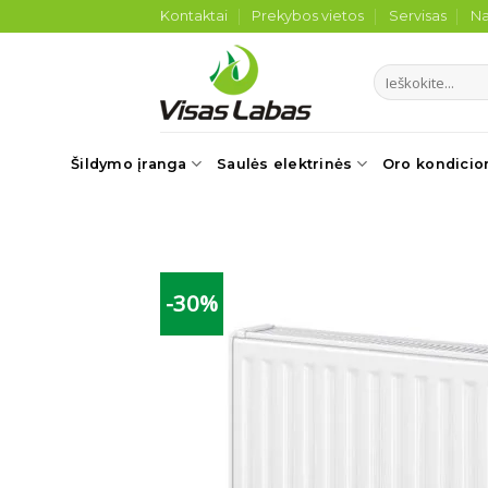
Skip
Kontaktai
Prekybos vietos
Servisas
Na
to
content
Ieškoti:
Šildymo įranga
Saulės elektrinės
Oro kondicio
-30%