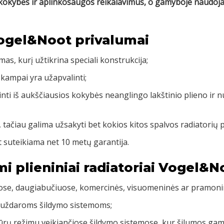
us kokybės ir aplinkosaugos reikalavimus, o gamyboje naud
Vogel&Noot privalumai
mas, kurį užtikrina speciali konstrukcija;
 kampai yra užapvalinti;
inti iš aukščiausios kokybės neanglingo lakštinio plieno ir 
, tačiau galima užsakyti bet kokios kitos spalvos radiatorių 
 suteikiama net 10 metų garantija.
mi plieniniai radiatoriai Vogel&N
uose, daugiabučiuose, komercinės, visuomeninės ar pramoni
 uždaroms šildymo sistemoms;
rų režimu veikiančiose šildymo sistemose, kur šilumos gamy