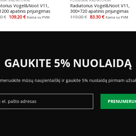
INIAI RADIATORIAI
PLIENINIAI RADIATORIAI
atorius Vogel&Noot V11,
Radiatorius Vogel&Noot V11,
200 apatinis prijungimas
300×720 apatinis prijungimas
Original
Current
Original
Current
00
€
109.20
€
119.00
€
83.30
€
Kaina su PVM
Kaina su PVM
price
price
price
price
was:
is:
was:
is:
156.00 €.
109.20 €.
119.00 €.
83.30 €.
GAUKITE 5% NUOLAIDĄ
meruokite mūsų naujienlaiškį ir gaukite 5% nuolaidą pirmam užsa
PRENUMERU