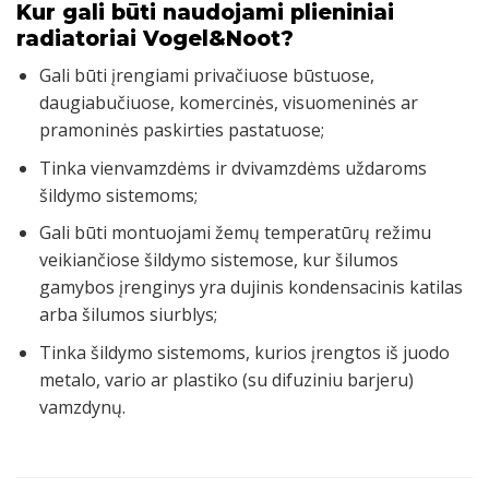
Kur gali būti naudojami plieniniai
radiatoriai Vogel&Noot?
Gali būti įrengiami privačiuose būstuose,
daugiabučiuose, komercinės, visuomeninės ar
pramoninės paskirties pastatuose;
Tinka vienvamzdėms ir dvivamzdėms uždaroms
šildymo sistemoms;
Gali būti montuojami žemų temperatūrų režimu
veikiančiose šildymo sistemose, kur šilumos
gamybos įrenginys yra dujinis kondensacinis katilas
arba šilumos siurblys;
Tinka šildymo sistemoms, kurios įrengtos iš juodo
metalo, vario ar plastiko (su difuziniu barjeru)
vamzdynų.