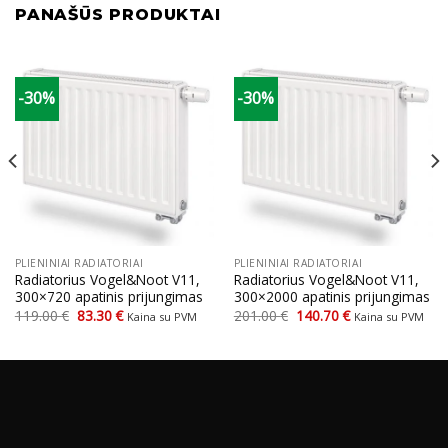
PANAŠŪS PRODUKTAI
-30%
-30%
PLIENINIAI RADIATORIAI
PLIENINIAI RADIATORIAI
Radiatorius Vogel&Noot V11,
Radiatorius Vogel&Noot V11,
300×720 apatinis prijungimas
300×2000 apatinis prijungimas
Original
Current
Original
Current
119.00
€
83.30
€
201.00
€
140.70
€
Kaina su PVM
Kaina su PVM
price
price
price
price
was:
is:
was:
is:
119.00 €.
83.30 €.
201.00 €.
140.70 €.