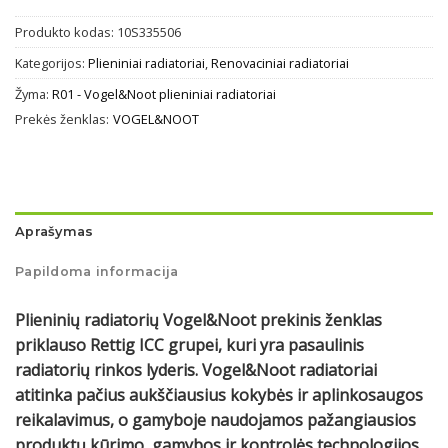
Produkto kodas:
10S335506
Kategorijos:
Plieniniai radiatoriai
,
Renovaciniai radiatoriai
Žyma:
R01 - Vogel&Noot plieniniai radiatoriai
Prekės ženklas:
VOGEL&NOOT
Aprašymas
Papildoma informacija
Plieninių radiatorių Vogel&Noot prekinis ženklas
priklauso Rettig ICC grupei, kuri yra pasaulinis
radiatorių rinkos lyderis. Vogel&Noot radiatoriai
atitinka pačius aukščiausius kokybės ir aplinkosaugos
reikalavimus, o gamyboje naudojamos pažangiausios
produktų kūrimo, gamybos ir kontrolės technologijos.