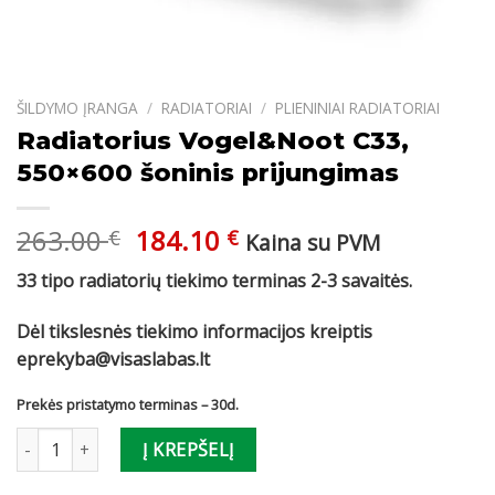
ŠILDYMO ĮRANGA
/
RADIATORIAI
/
PLIENINIAI RADIATORIAI
Radiatorius Vogel&Noot C33,
550×600 šoninis prijungimas
Original
Current
263.00
184.10
€
€
Kaina su PVM
price
price
33 tipo radiatorių tiekimo terminas 2-3 savaitės.
was:
is:
263.00 €.
184.10 €.
Dėl tikslesnės tiekimo informacijos kreiptis
eprekyba@visaslabas.lt
Prekės pristatymo terminas – 30d.
produkto kiekis: Radiatorius Vogel&Noot C33, 550x600 šoninis pr
Į KREPŠELĮ