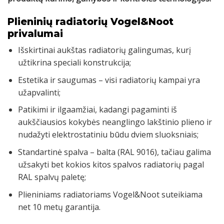
Plieninių radiatorių Vogel&Noot
privalumai
Išskirtinai aukštas radiatorių galingumas, kurį
užtikrina speciali konstrukcija;
Estetika ir saugumas – visi radiatorių kampai yra
užapvalinti;
Patikimi ir ilgaamžiai, kadangi pagaminti iš
aukščiausios kokybės neanglingo lakštinio plieno ir
nudažyti elektrostatiniu būdu dviem sluoksniais;
Standartinė spalva – balta (RAL 9016), tačiau galima
užsakyti bet kokios kitos spalvos radiatorių pagal
RAL spalvų paletę;
Plieniniams radiatoriams Vogel&Noot suteikiama
net 10 metų garantija.