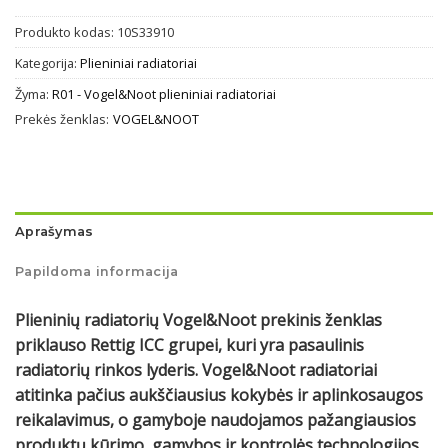
Produkto kodas:
10S33910
Kategorija:
Plieniniai radiatoriai
Žyma:
R01 - Vogel&Noot plieniniai radiatoriai
Prekės ženklas:
VOGEL&NOOT
Aprašymas
Papildoma informacija
Plieninių radiatorių Vogel&Noot prekinis ženklas
priklauso Rettig ICC grupei, kuri yra pasaulinis
radiatorių rinkos lyderis. Vogel&Noot radiatoriai
atitinka pačius aukščiausius kokybės ir aplinkosaugos
reikalavimus, o gamyboje naudojamos pažangiausios
produktų kūrimo, gamybos ir kontrolės technologijos.