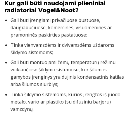
Kur gali būti naudojami plieniniai
radiatoriai Vogel&Noot?
Gali būti įrengiami privačiuose būstuose,
daugiabučiuose, komercinės, visuomeninės ar
pramoninės paskirties pastatuose;
Tinka vienvamzdėms ir dvivamzdėms uždaroms
šildymo sistemoms;
Gali būti montuojami žemų temperatūrų režimu
veikiančiose šildymo sistemose, kur šilumos
gamybos įrenginys yra dujinis kondensacinis katilas
arba šilumos siurblys;
Tinka šildymo sistemoms, kurios įrengtos iš juodo
metalo, vario ar plastiko (su difuziniu barjeru)
vamzdynų.