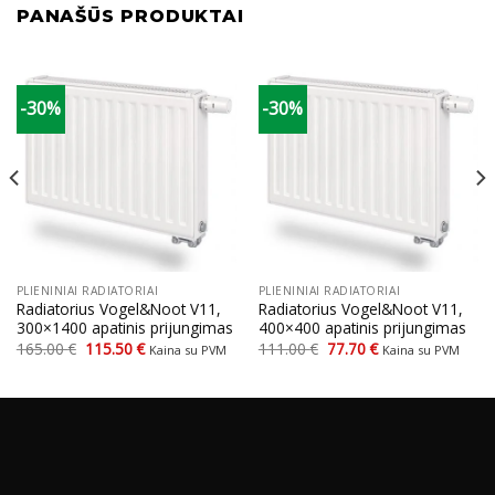
PANAŠŪS PRODUKTAI
-30%
-30%
PLIENINIAI RADIATORIAI
PLIENINIAI RADIATORIAI
Radiatorius Vogel&Noot V11,
Radiatorius Vogel&Noot V11,
300×1400 apatinis prijungimas
400×400 apatinis prijungimas
Original
Current
Original
Current
165.00
€
115.50
€
111.00
€
77.70
€
Kaina su PVM
Kaina su PVM
price
price
price
price
was:
is:
was:
is:
165.00 €.
115.50 €.
111.00 €.
77.70 €.