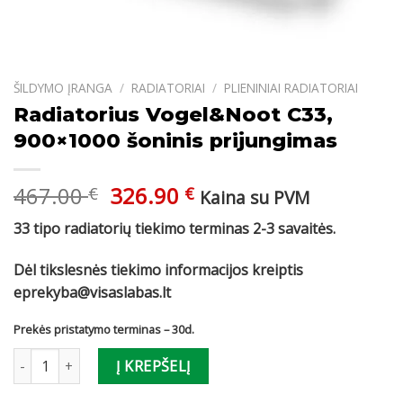
ŠILDYMO ĮRANGA
/
RADIATORIAI
/
PLIENINIAI RADIATORIAI
Radiatorius Vogel&Noot C33,
900×1000 šoninis prijungimas
Original
Current
467.00
326.90
€
€
Kaina su PVM
price
price
33 tipo radiatorių tiekimo terminas 2-3 savaitės.
was:
is:
467.00 €.
326.90 €.
Dėl tikslesnės tiekimo informacijos kreiptis
eprekyba@visaslabas.lt
Prekės pristatymo terminas – 30d.
produkto kiekis: Radiatorius Vogel&Noot C33, 900x1000 šoninis p
Į KREPŠELĮ