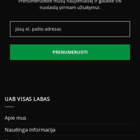
Prenumeruokite mūsų naujienlaiškį ir gaukite 5%
nuolaidą pirmam užsakymui.
PRENUMERUOTI
UAB VISAS LABAS
Apie mus
Naudinga informacija