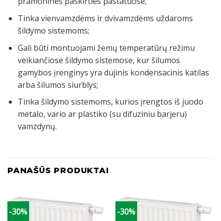
pramoninės paskirties pastatuose;
Tinka vienvamzdėms ir dvivamzdėms uždaroms
šildymo sistemoms;
Gali būti montuojami žemų temperatūrų režimu
veikiančiose šildymo sistemose, kur šilumos
gamybos įrenginys yra dujinis kondensacinis katilas
arba šilumos siurblys;
Tinka šildymo sistemoms, kurios įrengtos iš juodo
metalo, vario ar plastiko (su difuziniu barjeru)
vamzdynų.
PANAŠŪS PRODUKTAI
-30%
-30%