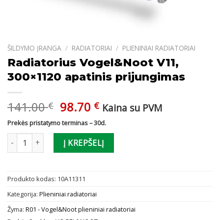
ŠILDYMO ĮRANGA
/
RADIATORIAI
/
PLIENINIAI RADIATORIAI
Radiatorius Vogel&Noot V11,
300×1120 apatinis prijungimas
Original
Current
141.00
98.70
€
€
Kaina su PVM
price
price
Prekės pristatymo terminas – 30d.
was:
is:
produkto kiekis: Radiatorius Vogel&Noot V11, 300x1120 apatinis 
141.00 €.
98.70 €.
Į KREPŠELĮ
Produkto kodas:
10A11311
Kategorija:
Plieniniai radiatoriai
Žyma:
R01 - Vogel&Noot plieniniai radiatoriai