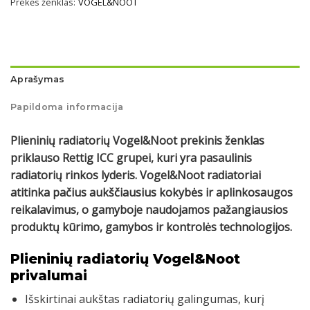
Prekės ženklas:
VOGEL&NOOT
Aprašymas
Papildoma informacija
Plieninių radiatorių Vogel&Noot prekinis ženklas
priklauso Rettig ICC grupei, kuri yra pasaulinis
radiatorių rinkos lyderis. Vogel&Noot radiatoriai
atitinka pačius aukščiausius kokybės ir aplinkosaugos
reikalavimus, o gamyboje naudojamos pažangiausios
produktų kūrimo, gamybos ir kontrolės technologijos.
Plieninių radiatorių Vogel&Noot
privalumai
Išskirtinai aukštas radiatorių galingumas, kurį