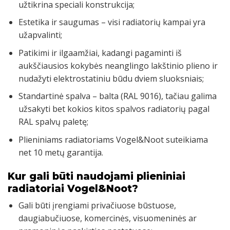
užtikrina speciali konstrukcija;
Estetika ir saugumas – visi radiatorių kampai yra
užapvalinti;
Patikimi ir ilgaamžiai, kadangi pagaminti iš
aukščiausios kokybės neanglingo lakštinio plieno ir
nudažyti elektrostatiniu būdu dviem sluoksniais;
Standartinė spalva – balta (RAL 9016), tačiau galima
užsakyti bet kokios kitos spalvos radiatorių pagal
RAL spalvų paletę;
Plieniniams radiatoriams Vogel&Noot suteikiama
net 10 metų garantija.
Kur gali būti naudojami plieniniai
radiatoriai Vogel&Noot?
Gali būti įrengiami privačiuose būstuose,
daugiabučiuose, komercinės, visuomeninės ar