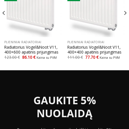
PLIENINIAI RADIATORIAI
PLIENINIAI RADIATORIAI
Radiatorius Vogel&Noot V11,
Radiatorius Vogel&Noot V11,
400×600 apatinis prijungimas
400×400 apatinis prijungimas
Original
Current
Original
Current
123.00
€
86.10
€
111.00
€
77.70
€
Kaina su PVM
Kaina su PVM
price
price
price
price
was:
is:
was:
is:
123.00 €.
86.10 €.
111.00 €.
77.70 €.
GAUKITE 5%
NUOLAIDĄ