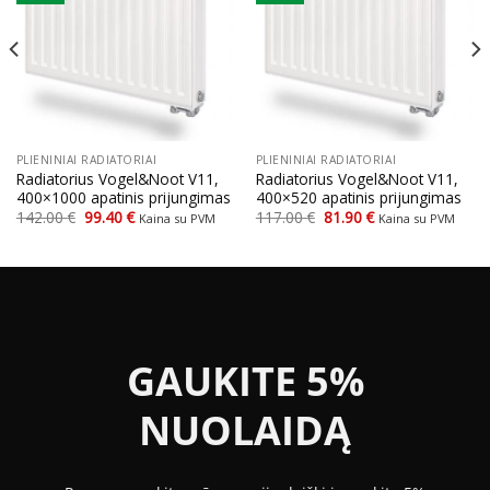
PLIENINIAI RADIATORIAI
PLIENINIAI RADIATORIAI
Radiatorius Vogel&Noot V11,
Radiatorius Vogel&Noot V11,
400×1000 apatinis prijungimas
400×520 apatinis prijungimas
Original
Current
Original
Current
142.00
€
99.40
€
117.00
€
81.90
€
Kaina su PVM
Kaina su PVM
price
price
price
price
was:
is:
was:
is:
142.00 €.
99.40 €.
117.00 €.
81.90 €.
GAUKITE 5%
NUOLAIDĄ