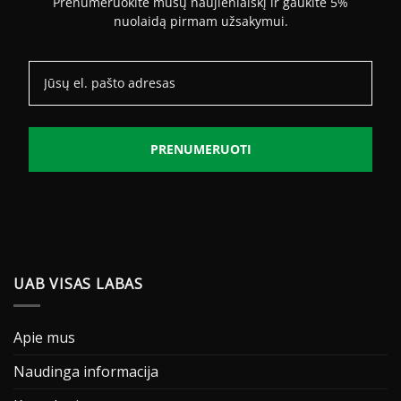
Prenumeruokite mūsų naujienlaiškį ir gaukite 5%
nuolaidą pirmam užsakymui.
PRENUMERUOTI
UAB VISAS LABAS
Apie mus
Naudinga informacija