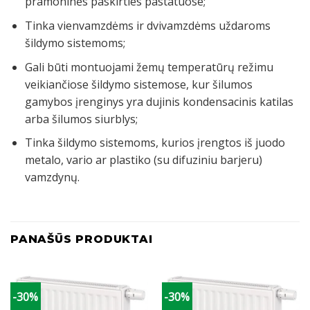
pramoninės paskirties pastatuose;
Tinka vienvamzdėms ir dvivamzdėms uždaroms
šildymo sistemoms;
Gali būti montuojami žemų temperatūrų režimu
veikiančiose šildymo sistemose, kur šilumos
gamybos įrenginys yra dujinis kondensacinis katilas
arba šilumos siurblys;
Tinka šildymo sistemoms, kurios įrengtos iš juodo
metalo, vario ar plastiko (su difuziniu barjeru)
vamzdynų.
PANAŠŪS PRODUKTAI
-30%
-30%