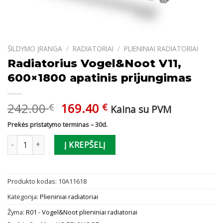
ŠILDYMO ĮRANGA
/
RADIATORIAI
/
PLIENINIAI RADIATORIAI
Radiatorius Vogel&Noot V11,
600×1800 apatinis prijungimas
Original
Current
242.00
169.40
€
€
Kaina su PVM
price
price
Prekės pristatymo terminas – 30d.
was:
is:
produkto kiekis: Radiatorius Vogel&Noot V11, 600x1800 apatinis 
242.00 €.
169.40 €.
Į KREPŠELĮ
Produkto kodas:
10A11618
Kategorija:
Plieniniai radiatoriai
Žyma:
R01 - Vogel&Noot plieniniai radiatoriai