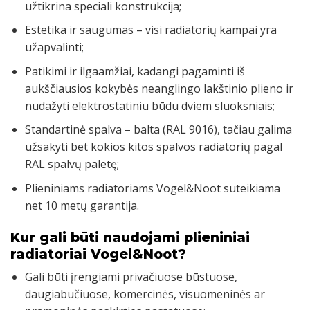
užtikrina speciali konstrukcija;
Estetika ir saugumas – visi radiatorių kampai yra
užapvalinti;
Patikimi ir ilgaamžiai, kadangi pagaminti iš
aukščiausios kokybės neanglingo lakštinio plieno ir
nudažyti elektrostatiniu būdu dviem sluoksniais;
Standartinė spalva – balta (RAL 9016), tačiau galima
užsakyti bet kokios kitos spalvos radiatorių pagal
RAL spalvų paletę;
Plieniniams radiatoriams Vogel&Noot suteikiama
net 10 metų garantija.
Kur gali būti naudojami plieniniai
radiatoriai Vogel&Noot?
Gali būti įrengiami privačiuose būstuose,
daugiabučiuose, komercinės, visuomeninės ar