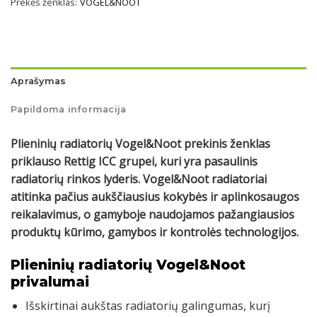
Prekės ženklas:
VOGEL&NOOT
Aprašymas
Papildoma informacija
Plieninių radiatorių Vogel&Noot prekinis ženklas
priklauso Rettig ICC grupei, kuri yra pasaulinis
radiatorių rinkos lyderis. Vogel&Noot radiatoriai
atitinka pačius aukščiausius kokybės ir aplinkosaugos
reikalavimus, o gamyboje naudojamos pažangiausios
produktų kūrimo, gamybos ir kontrolės technologijos.
Plieninių radiatorių Vogel&Noot
privalumai
Išskirtinai aukštas radiatorių galingumas, kurį