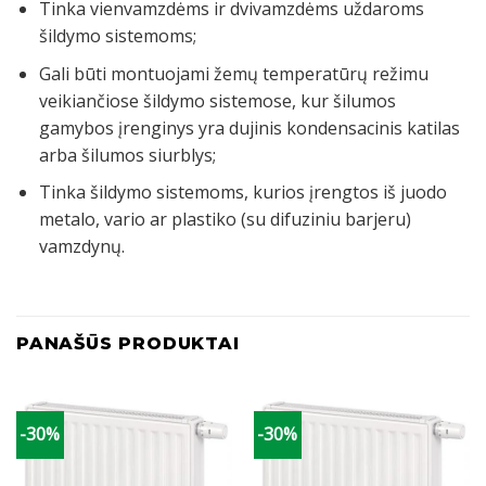
Tinka vienvamzdėms ir dvivamzdėms uždaroms
šildymo sistemoms;
Gali būti montuojami žemų temperatūrų režimu
veikiančiose šildymo sistemose, kur šilumos
gamybos įrenginys yra dujinis kondensacinis katilas
arba šilumos siurblys;
Tinka šildymo sistemoms, kurios įrengtos iš juodo
metalo, vario ar plastiko (su difuziniu barjeru)
vamzdynų.
PANAŠŪS PRODUKTAI
-30%
-30%