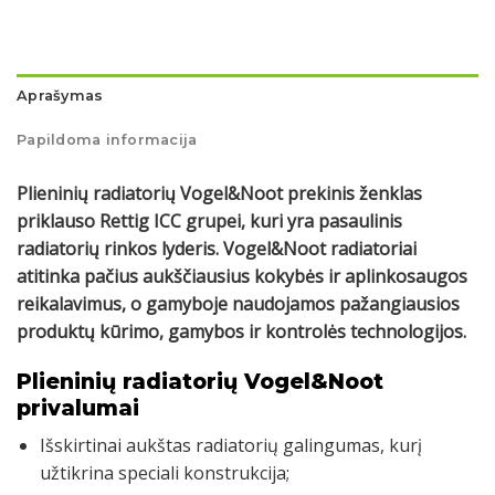
Aprašymas
Papildoma informacija
Plieninių radiatorių Vogel&Noot prekinis ženklas
priklauso Rettig ICC grupei, kuri yra pasaulinis
radiatorių rinkos lyderis. Vogel&Noot radiatoriai
atitinka pačius aukščiausius kokybės ir aplinkosaugos
reikalavimus, o gamyboje naudojamos pažangiausios
produktų kūrimo, gamybos ir kontrolės technologijos.
Plieninių radiatorių Vogel&Noot
privalumai
Išskirtinai aukštas radiatorių galingumas, kurį
užtikrina speciali konstrukcija;