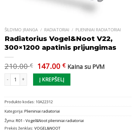
ŠILDYMO ĮRANGA
/
RADIATORIAI
/
PLIENINIAI RADIATORIAI
Radiatorius Vogel&Noot V22,
300×1200 apatinis prijungimas
Original
Current
210.00
147.00
€
€
Kaina su PVM
price
price
produkto kiekis: Radiatorius Vogel&Noot V22, 300x1200 apatinis 
was:
is:
Į KREPŠELĮ
210.00 €.
147.00 €.
Produkto kodas:
10A22312
Kategorija:
Plieniniai radiatoriai
Žyma:
R01 - Vogel&Noot plieniniai radiatoriai
Prekės ženklas:
VOGEL&NOOT