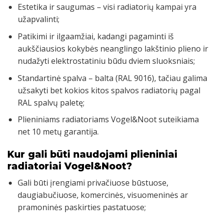
Estetika ir saugumas – visi radiatorių kampai yra
užapvalinti;
Patikimi ir ilgaamžiai, kadangi pagaminti iš
aukščiausios kokybės neanglingo lakštinio plieno ir
nudažyti elektrostatiniu būdu dviem sluoksniais;
Standartinė spalva – balta (RAL 9016), tačiau galima
užsakyti bet kokios kitos spalvos radiatorių pagal
RAL spalvų paletę;
Plieniniams radiatoriams Vogel&Noot suteikiama
net 10 metų garantija.
Kur gali būti naudojami plieniniai
radiatoriai Vogel&Noot?
Gali būti įrengiami privačiuose būstuose,
daugiabučiuose, komercinės, visuomeninės ar
pramoninės paskirties pastatuose;