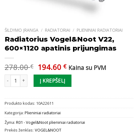
ŠILDYMO ĮRANGA
/
RADIATORIAI
/
PLIENINIAI RADIATORIAI
Radiatorius Vogel&Noot V22,
600×1120 apatinis prijungimas
Original
Current
278.00
194.60
€
€
Kaina su PVM
price
price
produkto kiekis: Radiatorius Vogel&Noot V22, 600x1120 apatinis 
was:
is:
Į KREPŠELĮ
278.00 €.
194.60 €.
Produkto kodas:
10A22611
Kategorija:
Plieniniai radiatoriai
Žyma:
R01 - Vogel&Noot plieniniai radiatoriai
Prekės ženklas:
VOGEL&NOOT