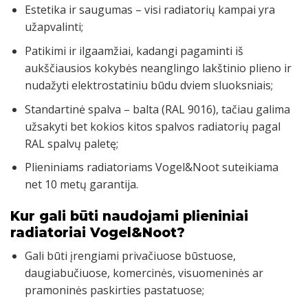
Estetika ir saugumas – visi radiatorių kampai yra
užapvalinti;
Patikimi ir ilgaamžiai, kadangi pagaminti iš
aukščiausios kokybės neanglingo lakštinio plieno ir
nudažyti elektrostatiniu būdu dviem sluoksniais;
Standartinė spalva – balta (RAL 9016), tačiau galima
užsakyti bet kokios kitos spalvos radiatorių pagal
RAL spalvų paletę;
Plieniniams radiatoriams Vogel&Noot suteikiama
net 10 metų garantija.
Kur gali būti naudojami plieniniai
radiatoriai Vogel&Noot?
Gali būti įrengiami privačiuose būstuose,
daugiabučiuose, komercinės, visuomeninės ar
pramoninės paskirties pastatuose;