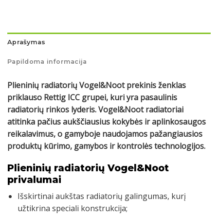
Aprašymas
Papildoma informacija
Plieninių radiatorių Vogel&Noot prekinis ženklas
priklauso Rettig ICC grupei, kuri yra pasaulinis
radiatorių rinkos lyderis. Vogel&Noot radiatoriai
atitinka pačius aukščiausius kokybės ir aplinkosaugos
reikalavimus, o gamyboje naudojamos pažangiausios
produktų kūrimo, gamybos ir kontrolės technologijos.
Plieninių radiatorių Vogel&Noot
privalumai
Išskirtinai aukštas radiatorių galingumas, kurį
užtikrina speciali konstrukcija;