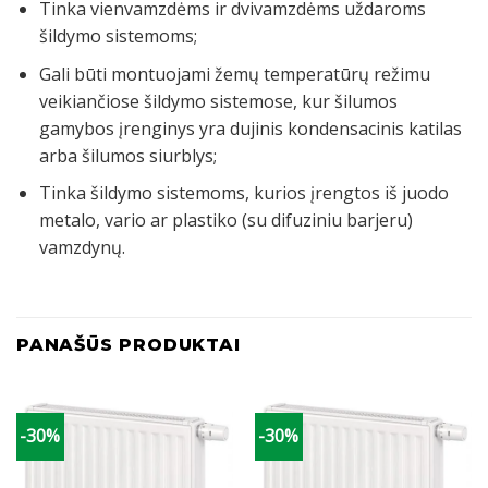
Tinka vienvamzdėms ir dvivamzdėms uždaroms
šildymo sistemoms;
Gali būti montuojami žemų temperatūrų režimu
veikiančiose šildymo sistemose, kur šilumos
gamybos įrenginys yra dujinis kondensacinis katilas
arba šilumos siurblys;
Tinka šildymo sistemoms, kurios įrengtos iš juodo
metalo, vario ar plastiko (su difuziniu barjeru)
vamzdynų.
PANAŠŪS PRODUKTAI
-30%
-30%