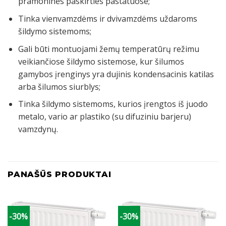
pramoninės paskirties pastatuose;
Tinka vienvamzdėms ir dvivamzdėms uždaroms
šildymo sistemoms;
Gali būti montuojami žemų temperatūrų režimu
veikiančiose šildymo sistemose, kur šilumos
gamybos įrenginys yra dujinis kondensacinis katilas
arba šilumos siurblys;
Tinka šildymo sistemoms, kurios įrengtos iš juodo
metalo, vario ar plastiko (su difuziniu barjeru)
vamzdynų.
PANAŠŪS PRODUKTAI
-30%
-30%