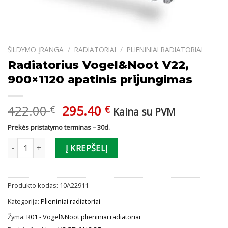
ŠILDYMO ĮRANGA
/
RADIATORIAI
/
PLIENINIAI RADIATORIAI
Radiatorius Vogel&Noot V22,
900×1120 apatinis prijungimas
Original
Current
422.00
295.40
€
€
Kaina su PVM
price
price
Prekės pristatymo terminas – 30d.
was:
is:
produkto kiekis: Radiatorius Vogel&Noot V22, 900x1120 apatinis 
422.00 €.
295.40 €.
Į KREPŠELĮ
Produkto kodas:
10A22911
Kategorija:
Plieniniai radiatoriai
Žyma:
R01 - Vogel&Noot plieniniai radiatoriai