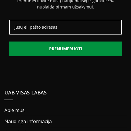
Prenumeruokite mūsų naujienlaiškį ir gaukite 5%
nuolaidą pirmam užsakymui.
PRENUMERUOTI
UAB VISAS LABAS
Apie mus
Naudinga informacija