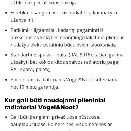
užtikrina speciali konstrukcija;
Estetika ir saugumas – visi radiatorių kampai yra
užapvalinti;
Patikimi ir ilgaamžiai, kadangi pagaminti iš
aukščiausios kokybės neanglingo lakštinio plieno ir
nudažyti elektrostatiniu būdu dviem sluoksniais;
Standartinė spalva – balta (RAL 9016), tačiau galima
užsakyti bet kokios kitos spalvos radiatorių pagal
RAL spalvų paletę;
Plieniniams radiatoriams Vogel&Noot suteikiama
net 10 metų garantija.
Kur gali būti naudojami plieniniai
radiatoriai Vogel&Noot?
Gali būti įrengiami privačiuose būstuose,
daugiabučiuose, komercinės, visuomeninės ar