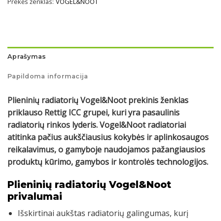
Prekės ženklas:
VOGEL&NOOT
Aprašymas
Papildoma informacija
Plieninių radiatorių Vogel&Noot prekinis ženklas
priklauso Rettig ICC grupei, kuri yra pasaulinis
radiatorių rinkos lyderis. Vogel&Noot radiatoriai
atitinka pačius aukščiausius kokybės ir aplinkosaugos
reikalavimus, o gamyboje naudojamos pažangiausios
produktų kūrimo, gamybos ir kontrolės technologijos.
Plieninių radiatorių Vogel&Noot
privalumai
Išskirtinai aukštas radiatorių galingumas, kurį