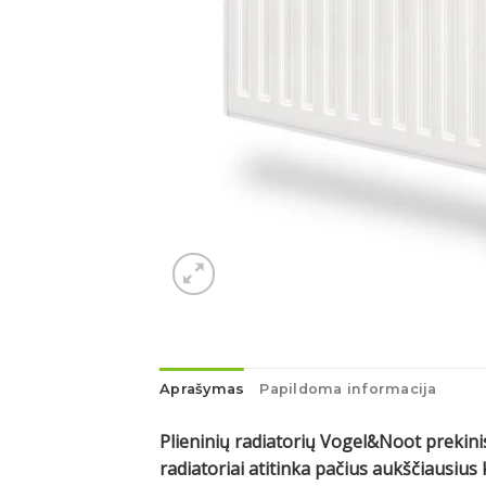
Aprašymas
Papildoma informacija
Plieninių radiatorių Vogel&Noot prekinis
radiatoriai atitinka pačius aukščiausi