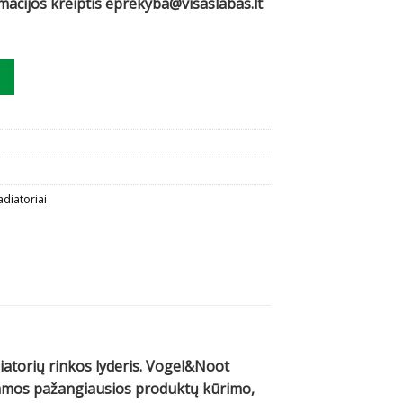
rmacijos kreiptis eprekyba@visaslabas.lt
ogel&Noot V33, 500x2200 apatinis prijungimas
adiatoriai
diatorių rinkos lyderis. Vogel&Noot
ojamos pažangiausios produktų kūrimo,