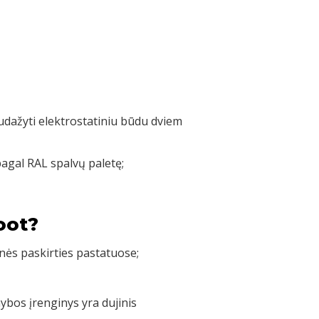
nudažyti elektrostatiniu būdu dviem
pagal RAL spalvų paletę;
oot?
nės paskirties pastatuose;
bos įrenginys yra dujinis