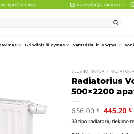
udinga informacija
eprekyba@visaslabas.lt
navimas
Grindinis šildymas
Vamzdžiai ir jungtys
Voni
ŠILDYMO ĮRANGA
/
RADIATORIA
Radiatorius V
500×2200 apat
Original
636.00
445.20
€
€
price
33 tipo radiatorių tiekimo t
was:
i
636.00 €