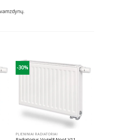
) vamzdynų.
-30%
+
PLIENINIAI RADIATORIAI
Radiatorius Vogel&Noot V11,