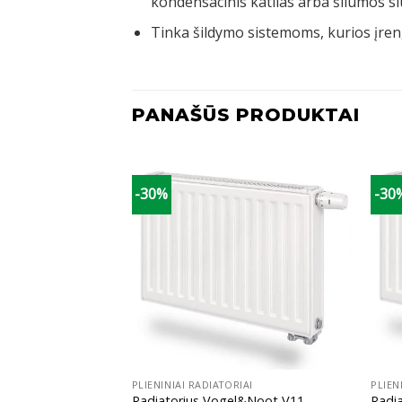
kondensacinis katilas arba šilumos si
Tinka šildymo sistemoms, kurios įreng
PANAŠŪS PRODUKTAI
-30%
-30
+
+
IAI
PLIENINIAI RADIATORIAI
PLIEN
l&Noot V11,
Radiatorius Vogel&Noot V11,
Radi