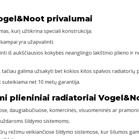
Vogel&Noot privalumai
mas, kurį užtikrina speciali konstrukcija;
 kampai yra užapvalinti;
inti iš aukščiausios kokybės neanglingo lakštinio plieno ir 
, tačiau galima užsakyti bet kokios kitos spalvos radiatorių 
 suteikiama net 10 metų garantija.
mi plieniniai radiatoriai Vogel&N
uose, daugiabučiuose, komercinės, visuomeninės ar pramoni
 uždaroms šildymo sistemoms;
rų režimu veikiančiose šildymo sistemose, kur šilumos gamy