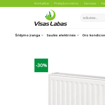
Skip
Kontaktai
Prekybos vietos
Servisas
Na
to
content
Ieškoti:
Šildymo įranga
Saulės elektrinės
Oro kondicio
-30%