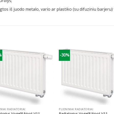
urblys;
tos iš juodo metalo, vario ar plastiko (su difuziniu barjeru
%
-30%
+
INIAI RADIATORIAI
PLIENINIAI RADIATORIAI
atorius Vogel&Noot V11,
Radiatorius Vogel&Noot V11,