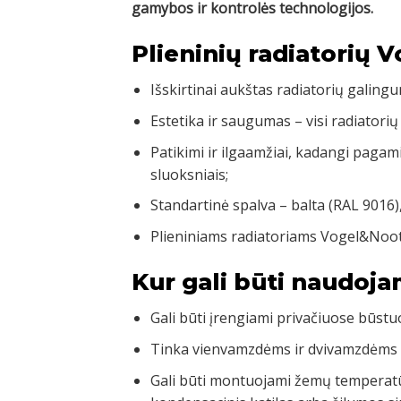
gamybos ir kontrolės technologijos.
Plieninių radiatorių 
Išskirtinai aukštas radiatorių galingu
Estetika ir saugumas – visi radiatorių
Patikimi ir ilgaamžiai, kadangi pagam
sluoksniais;
Standartinė spalva – balta (RAL 9016)
Plieniniams radiatoriams Vogel&Noot
Kur gali būti naudoja
Gali būti įrengiami privačiuose būst
Tinka vienvamzdėms ir dvivamzdėms
Gali būti montuojami žemų temperatū