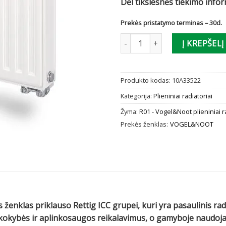
Dėl tikslesnės tiekimo info
Prekės pristatymo terminas – 30d.
produkto kiekis: Radiatorius V
Į KREPŠELĮ
Produkto kodas:
10A33522
Kategorija:
Plieniniai radiatoriai
Žyma:
R01 - Vogel&Noot plieniniai r
Prekės ženklas:
VOGEL&NOOT
 ženklas priklauso Rettig ICC grupei, kuri yra pasaulinis ra
us kokybės ir aplinkosaugos reikalavimus, o gamyboje naud