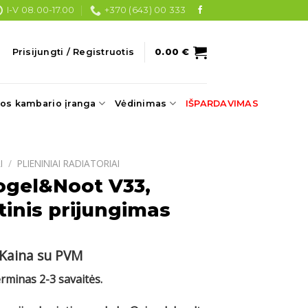
I-V 08.00-17.00
+370 (643) 00 333
Prisijungti / Registruotis
0.00
€
os kambario įranga
Vėdinimas
IŠPARDAVIMAS
I
/
PLIENINIAI RADIATORIAI
ogel&Noot V33,
inis prijungimas
Current
Kaina su PVM
price
erminas 2-3 savaitės.
s:
.
445.20 €.