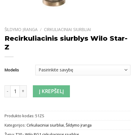
ŠILDYMO ĮRANGA
/
CIRKULIACINIAI SIURBLIAI
Recirkuliacinis siurblys Wilo Star-
Z
Modelis
produkto kiekis: Recirkuliacinis siurblys Wilo Star-Z
Į KREPŠELĮ
Produkto kodas:
51ZS
Kategorijos:
Cirkuliaciniai siurbliai
,
Šildymo įranga
Žyma:
T20 - Wilo PG1 cirkuliaciniai siurbliai