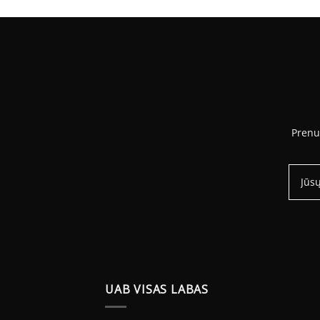
6.93 €
23.66 €
hrough
0.66 €
Prenu
UAB VISAS LABAS