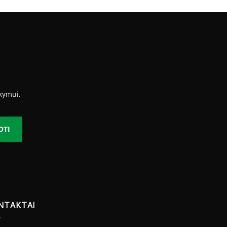
16.70 €
kymui.
OTI
NTAKTAI