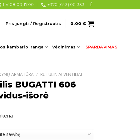
I-V 08.00-17.00
+370 (643) 00 333
Prisijungti / Registruotis
0.00
€
os kambario įranga
Vėdinimas
IŠPARDAVIMAS
DYNŲ ARMATŪRA
/
RUTULINIAI VENTILIAI
tilis BUGATTI 606
vidus-išorė
ankena