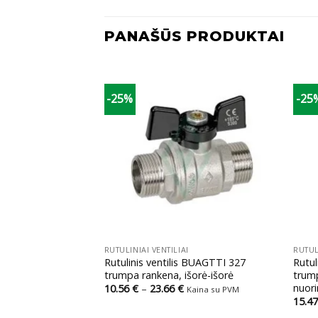
PANAŠŪS PRODUKTAI
-25%
-25
+
+
RUTULINIAI VENTILIAI
RUTUL
s kampu BUGATTI
Rutulinis ventilis BUAGTTI 327
Rutul
a, vidus-išorė, su
trumpa rankena, išorė-išorė
trump
i
nuori
Price
10.56
€
–
23.66
€
Kaina su PVM
range:
rice
15.4
Kaina su PVM
10.56 €
ange:
through