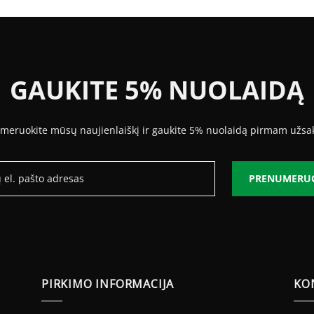
15.47 €
23.66 €
through
29.99 €
GAUKITE 5% NUOLAIDĄ
meruokite mūsų naujienlaiškį ir gaukite 5% nuolaidą pirmam užsa
PRENUMERU
PIRKIMO INFORMACIJA
KO