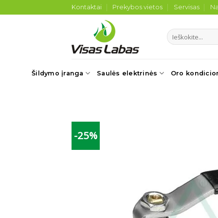
Skip
Kontaktai
Prekybos vietos
Servisas
Na
to
content
Ieškoti:
Šildymo įranga
Saulės elektrinės
Oro kondicio
-25%