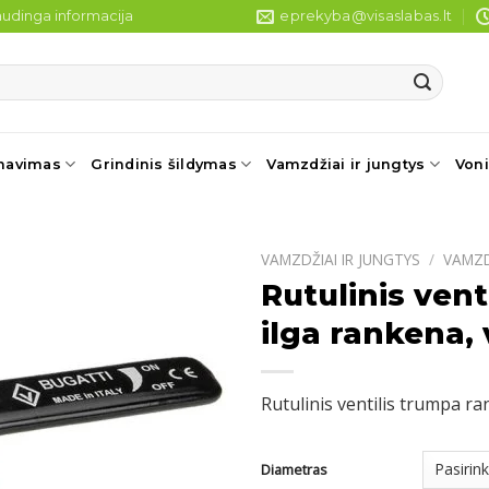
udinga informacija
eprekyba@visaslabas.lt
navimas
Grindinis šildymas
Vamzdžiai ir jungtys
Voni
VAMZDŽIAI IR JUNGTYS
/
VAMZ
Rutulinis ven
ilga rankena, 
Rutulinis ventilis trumpa r
Diametras