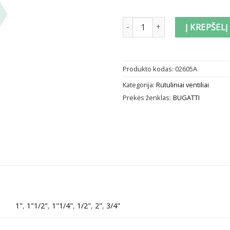
produkto kiekis: Rutulinis venti
Į KREPŠELĮ
Produkto kodas:
02605A
Kategorija:
Rutuliniai ventiliai
Prekės ženklas:
BUGATTI
1"
,
1"1/2"
,
1"1/4"
,
1/2"
,
2"
,
3/4"