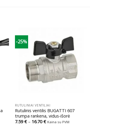
-25%
+
RUTULINIAI VENTILIAI
ga
Rutulinis ventilis BUGATTI 607
trumpa rankena, vidus-išorė
Price
7.59
€
–
16.70
€
Kaina su PVM
range:
7.59 €
through