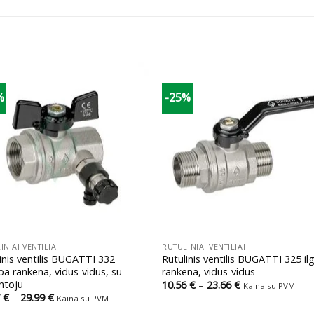
%
-25%
+
INIAI VENTILIAI
RUTULINIAI VENTILIAI
inis ventilis BUGATTI 332
Rutulinis ventilis BUGATTI 325 il
a rankena, vidus-vidus, su
rankena, vidus-vidus
ntoju
Price
10.56
€
–
23.66
€
Kaina su PVM
range:
Price
7
€
–
29.99
€
Kaina su PVM
10.56 €
range:
through