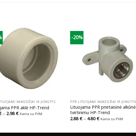
%
-20%
+
ITUOJAMI VAMZDŽIAI IR JUNGTYS
PPR LITUOJAMI VAMZDŽIAI IR JUNGTY
Lituojama PPR prietaisinė alkūnė
ojama PPR aklė HP-Trend
tvirtinimu HP-Trend
Price
€
–
2.98
€
Kaina su PVM
range:
Price
2.88
€
–
4.80
€
Kaina su PVM
0.27 €
range:
through
2.88 €
2.98 €
through
4.80 €