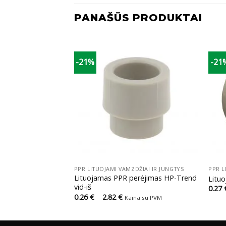
PANAŠŪS PRODUKTAI
-21%
-21
+
+
DŽIAI IR JUNGTYS
PPR LITUOJAMI VAMZDŽIAI IR JUNGTYS
PPR L
kūnė HP-Trend
Lituojamas PPR perėjimas HP-Trend
Litu
ampu
vid-iš
0.27
ce
Price
0.26
€
–
2.82
€
na su PVM
Kaina su PVM
ge:
range:
6 €
0.26 €
ough
through
0 €
2.82 €