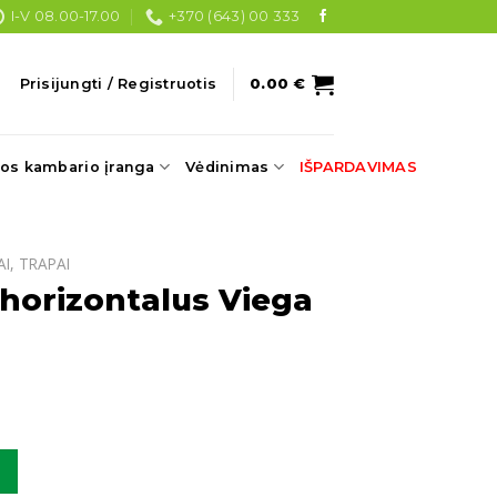
I-V 08.00-17.00
+370 (643) 00 333
Prisijungti / Registruotis
0.00
€
os kambario įranga
Vėdinimas
IŠPARDAVIMAS
AI, TRAPAI
 horizontalus Viega
horizontalus Viega