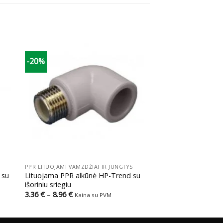
-20%
+
S
PPR LITUOJAMI VAMZDŽIAI IR JUNGTYS
 su
Lituojama PPR alkūnė HP-Trend su
išoriniu sriegiu
Price
3.36
€
–
8.96
€
Kaina su PVM
range:
3.36 €
through
8.96 €