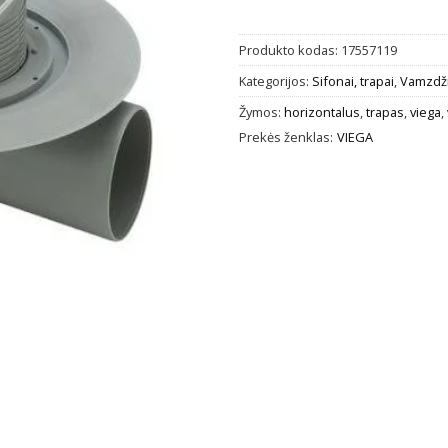
Produkto kodas:
17557119
Kategorijos:
Sifonai, trapai
,
Vamzdžia
Žymos:
horizontalus
,
trapas
,
viega
,
Prekės ženklas:
VIEGA