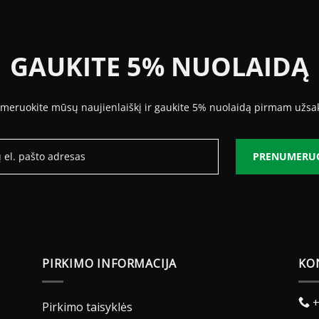
GAUKITE 5% NUOLAIDĄ
meruokite mūsų naujienlaiškį ir gaukite 5% nuolaidą pirmam užsa
PRENUMERU
PIRKIMO INFORMACIJA
KO
+
Pirkimo taisyklės