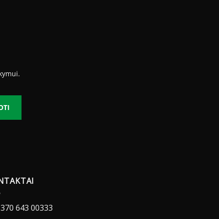
kymui.
OTI
NTAKTAI
370 643 00333