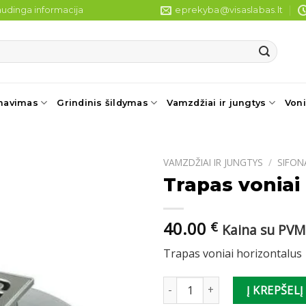
udinga informacija
eprekyba@visaslabas.lt
navimas
Grindinis šildymas
Vamzdžiai ir jungtys
Voni
VAMZDŽIAI IR JUNGTYS
/
SIFON
Trapas voniai
40.00
€
Kaina su PVM
Trapas voniai horizontalus
produkto kiekis: Trapas voniai 
Į KREPŠELĮ