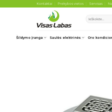
Skip
Kontaktai
Prekybos vietos
Servisas
Na
to
content
Ieškoti:
Šildymo įranga
Saulės elektrinės
Oro kondicio