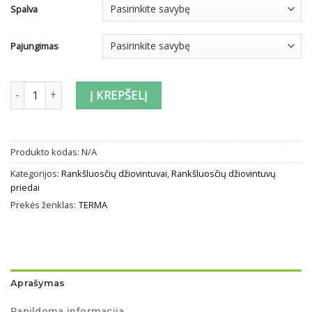
Spalva
Pajungimas
produkto kiekis: Valdiklis KTX-2 kaitinimo elementui (tenui) Split
Į KREPŠELĮ
Produkto kodas:
N/A
Kategorijos:
Rankšluosčių džiovintuvai
,
Rankšluosčių džiovintuvų
priedai
Prekės ženklas:
TERMA
Aprašymas
Papildoma informacija