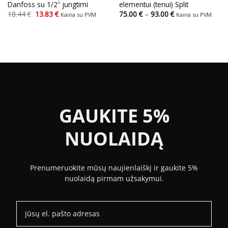
Danfoss su 1/2″ jungtimi
elementui (tenui) Split
Original
Current
Price
18.44
€
13.83
€
75.00
€
–
93.00
€
Kaina su PVM
Kaina su PVM
price
price
range:
was:
is:
75.00 €
18.44 €.
13.83 €.
through
93.00 €
GAUKITE 5%
NUOLAIDĄ
Prenumeruokite mūsų naujienlaiškį ir gaukite 5%
nuolaidą pirmam užsakymui.