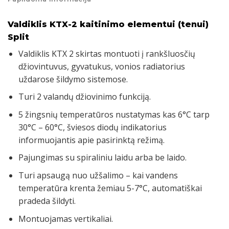
Valdiklis KTX-2 kaitinimo elementui (tenui)
Split
Valdiklis KTX 2 skirtas montuoti į rankšluosčių
džiovintuvus, gyvatukus, vonios radiatorius
uždarose šildymo sistemose.
Turi 2 valandų džiovinimo funkciją.
5 žingsnių temperatūros nustatymas kas 6°C tarp
30°C – 60°C, šviesos diodų indikatorius
informuojantis apie pasirinktą režimą.
Pajungimas su spiraliniu laidu arba be laido.
Turi apsaugą nuo užšalimo – kai vandens
temperatūra krenta žemiau 5-7°C, automatiškai
pradeda šildyti.
Montuojamas vertikaliai.