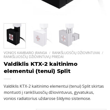
VONIOS KAMBARIO ĮRANGA
/
RANKŠLUOSČIŲ DŽIOVINTUVAI
/
RANKŠLUOSČIŲ DŽIOVINTUVŲ PRIEDAI
Valdiklis KTX-2 kaitinimo
elementui (tenui) Split
Valdiklis KTX-2 kaitinimo elementui (tenui) Split skirtas
montuoti į rankšluosčių džiovintuvus, gyvatukus,
vonios radiatorius uždarose šildymo sistemose.