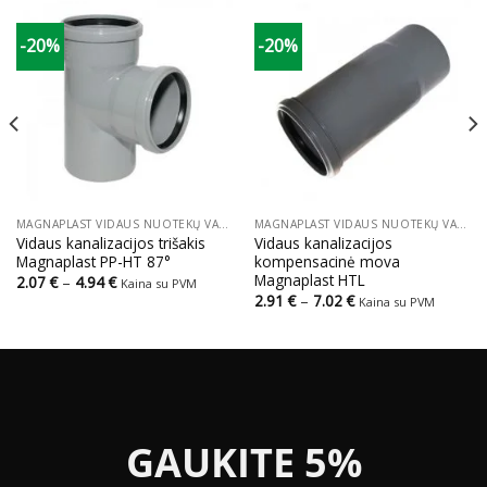
-20%
-20%
MAGNAPLAST VIDAUS NUOTEKŲ VAMZDŽIAI IR JUNGTYS
MAGNAPLAST VIDAUS NUOTEKŲ VAMZDŽIAI IR JUNGTYS
Vidaus kanalizacijos trišakis
Vidaus kanalizacijos
Magnaplast PP-HT 87°
kompensacinė mova
Magnaplast HTL
Price
2.07
€
–
4.94
€
Kaina su PVM
range:
Price
2.91
€
–
7.02
€
Kaina su PVM
2.07 €
range:
through
2.91 €
4.94 €
through
7.02 €
GAUKITE 5%