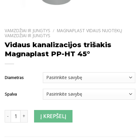
VAMZDŽIAI IR JUNGTYS
/
MAGNAPLAST VIDAUS NUOTEKŲ
VAMZDŽIAI IR JUNGTYS
Vidaus kanalizacijos trišakis
Magnaplast PP-HT 45°
Diametras
Spalva
produkto kiekis: Vidaus kanalizacijos trišakis Magnaplast PP-HT 4
Į KREPŠELĮ