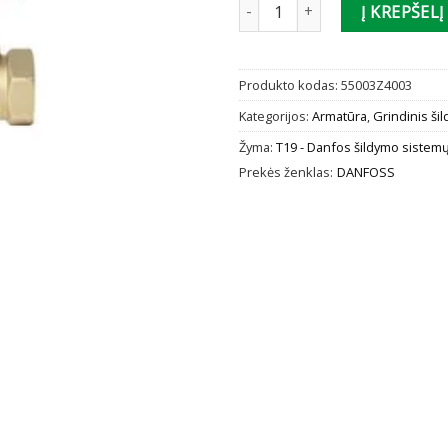
produkto kiekis: Vidinis srieg
Į KREPŠELĮ
Produkto kodas:
55003Z4003
Kategorijos:
Armatūra
,
Grindinis ši
Žyma:
T19 - Danfos šildymo sistem
Prekės ženklas:
DANFOSS