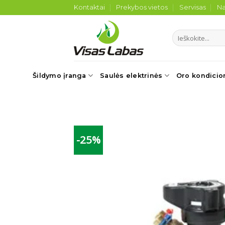
Skip
Kontaktai
Prekybos vietos
Servisas
Na
to
content
Ieškoti:
Šildymo įranga
Saulės elektrinės
Oro kondicio
-25%