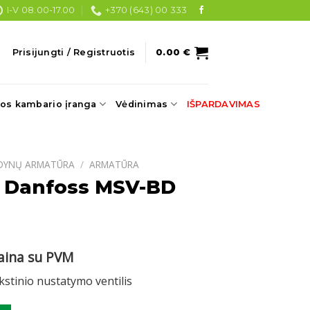
I-V 08.00-17.00
+370 (643) 00 333
Prisijungti / Registruotis
0.00
€
os kambario įranga
Vėdinimas
IŠPARDAVIMAS
DYNŲ ARMATŪRA
/
ARMATŪRA
is Danfoss MSV-BD
urrent
aina su PVM
ice
nkstinio nustatymo ventilis
:
.
.01 €.