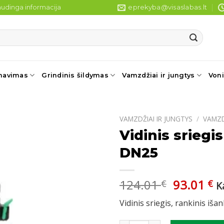
udinga informacija
eprekyba@visaslabas.lt
navimas
Grindinis šildymas
Vamzdžiai ir jungtys
Voni
VAMZDŽIAI IR JUNGTYS
/
VAMZ
Vidinis srieg
DN25
Original
C
124.01
93.01
€
€
K
price
pr
Vidinis sriegis, rankinis iša
was:
is
124.01 €
93