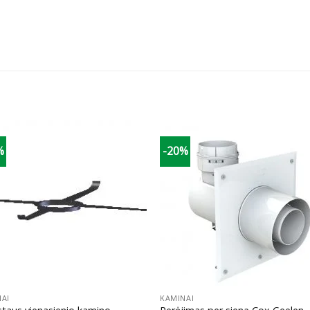
%
-20%
+
AI
KAMINAI