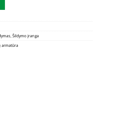
is Danfoss MSV-BD DN25
ldymas
,
Šildymo įranga
ų armatūra