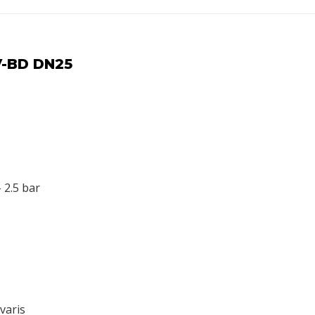
V-BD DN25
 2.5 bar
varis