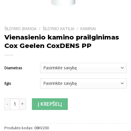
ŠILDYMO ĮRANGA
/
ŠILDYMO KATILAI
/
KAMINAI
Vienasienio kamino prailginimas
Cox Geelen CoxDENS PP
Diametras
Ilgis
produkto kiekis: Vienasienio kamino prailginimas Cox Geelen Co
Į KREPŠELĮ
Produkto kodas:
08KV200