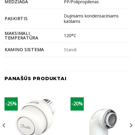
MEDŽIAGA
PP/Polipropilenas
Dujiniams kondensaciniams
PASKIRTIS
katilams
MAKSIMALI
120*C
TEMPERATŪRA
KAMINO SISTEMA
Standi
PANAŠŪS PRODUKTAI
-25%
-20%