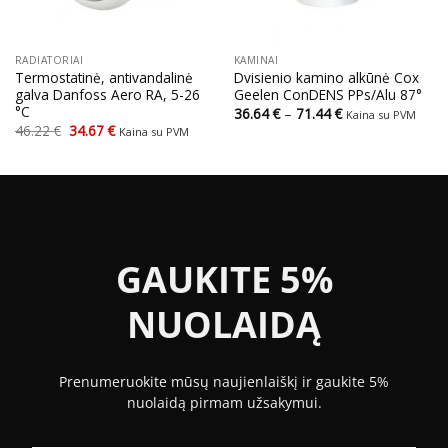
RADIATORIAI
KAMINAI
Termostatinė, antivandalinė
Dvisienio kamino alkūnė Cox
galva Danfoss Aero RA, 5-26
Geelen ConDENS PPs/Alu 87°
°C
Price
36.64
€
–
71.44
€
Kaina su PVM
range:
Original
Current
46.22
€
34.67
€
Kaina su PVM
36.64 €
price
price
through
was:
is:
71.44 €
46.22 €.
34.67 €.
GAUKITE 5%
NUOLAIDĄ
Prenumeruokite mūsų naujienlaiškį ir gaukite 5%
nuolaidą pirmam užsakymui.