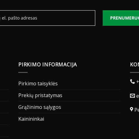
PRENUMERU
PIRKIMO INFORMACIJA
KO
+
Pirkimo taisyklės
Prekių pristatymas
e
Grąžinimo sąlygos
Pe
Kainininkai