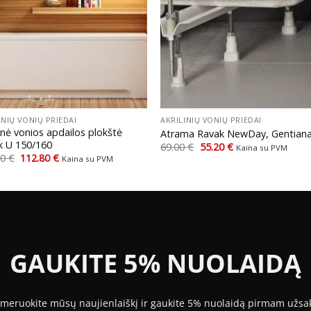
+
INIŲ VONIŲ PRIEDAI
AKRILINIŲ VONIŲ PRIEDAI
inė vonios apdailos plokštė
Atrama Ravak NewDay, Gentian
k U 150/160
Original
Current
69.00
€
55.20
€
Kaina su PVM
price
price
Original
Current
00
€
112.80
€
Kaina su PVM
was:
is:
price
price
69.00 €.
55.20 €.
was:
is:
141.00 €.
112.80 €.
GAUKITE 5% NUOLAIDĄ
meruokite mūsų naujienlaiškį ir gaukite 5% nuolaidą pirmam užsa