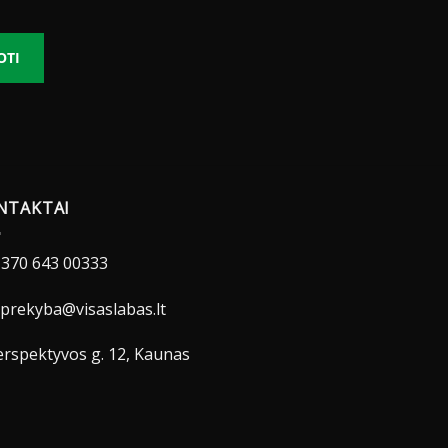
OTI
NTAKTAI
370 643 00333
prekyba@visaslabas.lt
rspektyvos g. 12, Kaunas