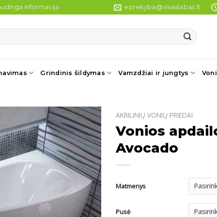
udinga informacija
eprekyba@visaslabas.lt
navimas
Grindinis šildymas
Vamzdžiai ir jungtys
Voni
AKRILINIŲ VONIŲ PRIEDAI
Vonios apdail
Avocado
Matmenys
Pusė