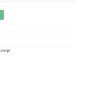
os plokštė Ravak Avocado
 įranga