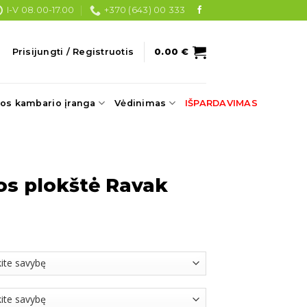
I-V 08.00-17.00
+370 (643) 00 333
Prisijungti / Registruotis
0.00
€
os kambario įranga
Vėdinimas
IŠPARDAVIMAS
os plokštė Ravak