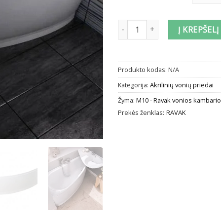
produkto kiekis: Vonios apdail
Į KREPŠELĮ
Produkto kodas:
N/A
Kategorija:
Akrilinių vonių priedai
Žyma:
M10 - Ravak vonios kambario
Prekės ženklas:
RAVAK