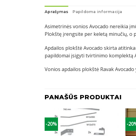
Aprašymas
Papildoma informacija
Asimetrinės vonios Avocado nereikia įmūry
Plokštę įrengsite per keletą minučių, o 
Apdailos plokštė Avocado skirta atitinka
papildomai įsigyti tvirtinimo komplektą
Vonios apdailos plokštė Ravak Avocado y
PANAŠŪS PRODUKTAI
-20%
-20