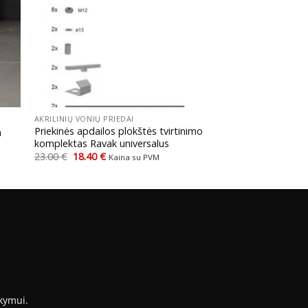
+
AKRILINIŲ VONIŲ PRIEDAI
Priekinės apdailos plokštės tvirtinimo
a
komplektas Ravak universalus
Original
Current
23.00
€
18.40
€
Kaina su PVM
price
price
was:
is:
23.00 €.
18.40 €.
kymui.