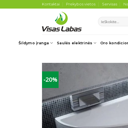
Skip
Kontaktai
Prekybos vietos
Servisas
Na
to
content
Ieškoti:
Šildymo įranga
Saulės elektrinės
Oro kondicio
-20%