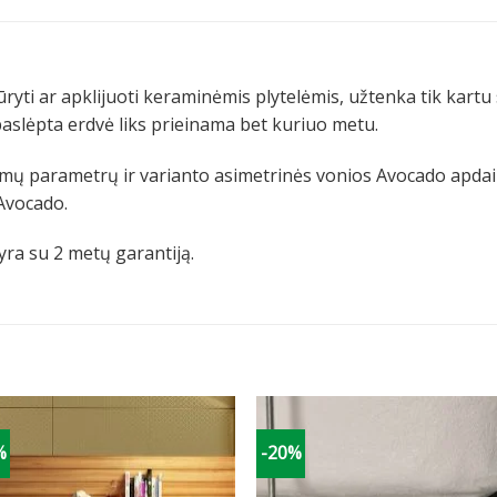
ti ar apklijuoti keraminėmis plytelėmis, užtenka tik kartu su
paslėpta erdvė liks prieinama bet kuriuo metu.
mų parametrų ir varianto asimetrinės vonios Avocado apdailai
 Avocado.
ra su 2 metų garantiją.
%
-20%