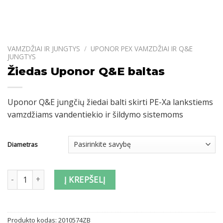
VAMZDŽIAI IR JUNGTYS
/
UPONOR PEX VAMZDŽIAI IR Q&E
JUNGTYS
Žiedas Uponor Q&E baltas
Uponor Q&E jungčių žiedai balti skirti PE-Xa lankstiems
vamzdžiams vandentiekio ir šildymo sistemoms
Diametras
produkto kiekis: Žiedas Uponor Q&E baltas
Į KREPŠELĮ
Produkto kodas:
2010574ZB