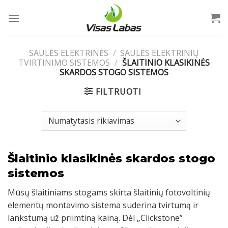
Skip
to
content
SAULĖS ELEKTRINĖS
/
SAULĖS ELEKTRINIŲ
TVIRTINIMO SISTEMOS
/
ŠLAITINIO KLASIKINĖS
SKARDOS STOGO SISTEMOS
FILTRUOTI
Šlaitinio klasikinės skardos stogo
sistemos
Mūsų šlaitiniams stogams skirta šlaitinių fotovoltinių
elementų montavimo sistema suderina tvirtumą ir
lankstumą už priimtiną kainą. Dėl „Clickstone”