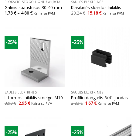
PLOKŠČIO STOGO LIGHT EW (RYTAI VAKARAI) STOGO SISTEMOS
SAULĖS ELEKTRINĖS
Galinis spaustukas 30-40 mm
Klasikinės skardos laikiklis
Price
Original
Current
1.73
€
–
4.80
€
20.24
€
15.18
€
Kaina su PVM
Kaina su PVM
range:
price
price
1.73 €
was:
is:
through
20.24 €.
15.18 €.
4.80 €
-25%
-25%
SAULĖS ELEKTRINĖS
SAULĖS ELEKTRINĖS
L formos laikiklis smeigei M10
Profilio dangtelis 5/41 juodas
Original
Current
Original
Current
3.93
€
2.95
€
2.23
€
1.67
€
Kaina su PVM
Kaina su PVM
price
price
price
price
was:
is:
was:
is:
3.93 €.
2.95 €.
2.23 €.
1.67 €.
-25%
-25%