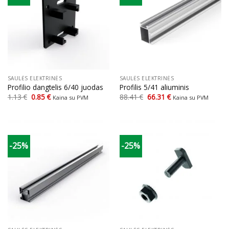
SAULĖS ELEKTRINĖS
SAULĖS ELEKTRINĖS
Profilio dangtelis 6/40 juodas
Profilis 5/41 aliuminis
Original
Current
Original
Current
1.13
€
0.85
€
88.41
€
66.31
€
Kaina su PVM
Kaina su PVM
price
price
price
price
was:
is:
was:
is:
1.13 €.
0.85 €.
88.41 €.
66.31 €.
-25%
-25%