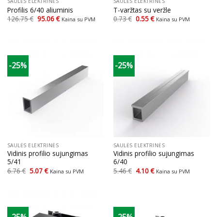
SAULĖS ELEKTRINĖS
SAULĖS ELEKTRINĖS
Profilis 6/40 aliuminis
T-varžtas su veržle
Original
Current
Original
Current
126.75
€
95.06
€
0.73
€
0.55
€
Kaina su PVM
Kaina su PVM
price
price
price
price
was:
is:
was:
is:
126.75 €.
95.06 €.
0.73 €.
0.55 €.
-25%
-25%
SAULĖS ELEKTRINĖS
SAULĖS ELEKTRINĖS
Vidinis profilio sujungimas
Vidinis profilio sujungimas
5/41
6/40
Original
Current
Original
Current
6.76
€
5.07
€
5.46
€
4.10
€
Kaina su PVM
Kaina su PVM
price
price
price
price
was:
is:
was:
is:
6.76 €.
5.07 €.
5.46 €.
4.10 €.