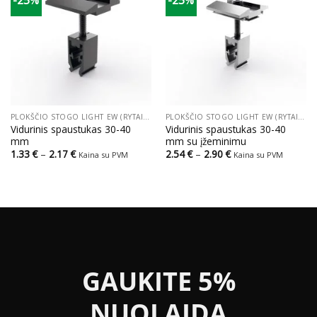
-25%
-25%
PLOKŠČIO STOGO LIGHT EW (RYTAI VAKARAI) STOGO SISTEMOS
PLOKŠČIO STOGO LIGHT EW (RYTAI VAKARAI) STOGO SISTEMOS
Vidurinis spaustukas 30-40
Vidurinis spaustukas 30-40
mm
mm su įžeminimu
Price
Price
1.33
€
–
2.17
€
2.54
€
–
2.90
€
Kaina su PVM
Kaina su PVM
range:
range:
1.33 €
2.54 €
through
through
2.17 €
2.90 €
GAUKITE 5%
NUOLAIDĄ