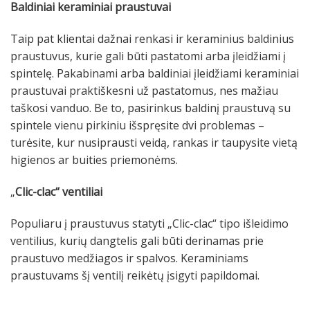
Baldiniai keraminiai praustuvai
Taip pat klientai dažnai renkasi ir keraminius baldinius
praustuvus, kurie gali būti pastatomi arba įleidžiami į
spintelę. Pakabinami arba baldiniai įleidžiami keraminiai
praustuvai praktiškesni už pastatomus, nes mažiau
taškosi vanduo. Be to, pasirinkus baldinį praustuvą su
spintele vienu pirkiniu išspręsite dvi problemas –
turėsite, kur nusiprausti veidą, rankas ir taupysite vietą
higienos ar buities priemonėms.
„
Clic-clac“ ventiliai
Populiaru į praustuvus statyti „Clic-clac“ tipo išleidimo
ventilius, kurių dangtelis gali būti derinamas prie
praustuvo medžiagos ir spalvos. Keraminiams
praustuvams šį ventilį reikėtų įsigyti papildomai.