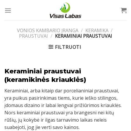
Skip
to
content
VONIOS KAMBARIO ĮRANGA
/
KERAMIKA
/
PRAUSTUVAI
/
KERAMINIAI PRAUSTUVAI
FILTRUOTI
Keraminiai praustuvai
(keramikinės kriauklės)
Keraminiai, arba kitaip dar porcelianiniai praustuvai,
yra puikus pasirinkimas tiems, kurie ieško stilingos,
įdomaus dizaino ir labai lengvai prižiūrimos kriauklės.
Nors keraminiai praustuvai yra brangesni nei kitų
rūšių, jų kokybė ir ilgas tarnavimo laikas neleis
suabejoti, jog jie verti savo kainos.