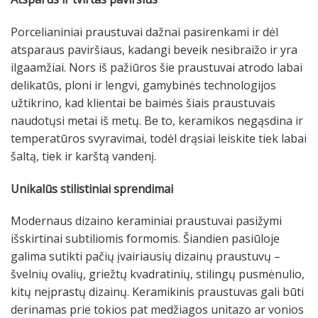
Porcelianiniai praustuvai dažnai pasirenkami ir dėl
atsparaus paviršiaus, kadangi beveik nesibraižo ir yra
ilgaamžiai. Nors iš pažiūros šie praustuvai atrodo labai
delikatūs, ploni ir lengvi, gamybinės technologijos
užtikrino, kad klientai be baimės šiais praustuvais
naudotųsi metai iš metų. Be to, keramikos negąsdina ir
temperatūros svyravimai, todėl drąsiai leiskite tiek labai
šaltą, tiek ir karštą vandenį.
Unikalūs stilistiniai sprendimai
Modernaus dizaino keraminiai praustuvai pasižymi
išskirtinai subtiliomis formomis. Šiandien pasiūloje
galima sutikti pačių įvairiausių dizainų praustuvų –
švelnių ovalių, griežtų kvadratinių, stilingų pusmėnulio,
kitų neįprastų dizainų. Keramikinis praustuvas gali būti
derinamas prie tokios pat medžiagos unitazo ar vonios