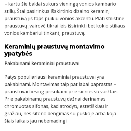
– kartu šie baldai sukurs vieningą vonios kambario
stilių. Štai pasirinkus išskirtinio dizaino keraminį
praustuvą jis taps puikiu vonios akcentu. Plati stilistinė
praustuvų įvairovė tikrai leis išsirinkti bet kokio stiliaus
vonios kambariui tinkantį praustuvą.
Keraminių praustuvų montavimo
ypatybės
Pakabinami keraminiai praustuvai
Patys populiariausi keraminiai praustuvai yra
pakabinami. Montavimas taip pat labai paprastas –
praustuvai tiesiog prisukami prie sienos su varžtais.
Prie pakabinamų praustuvų dažnai derinamas
chromuotas sifonas, kad atrodytų estetiškiau ir
gražiau, nes sifono dengimas su puskoje arba koja
šiais laikais jau nebemadingi.