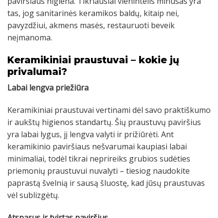
paviršiaus higiena. Tikriausiai vienintelis minusas yra
tas, jog sanitarinės keramikos baldų, kitaip nei,
pavyzdžiui, akmens masės, restauruoti beveik
neįmanoma.
Keramikiniai praustuvai
–
kokie jų
privalumai?
Labai lengva priežiūra
Keramikiniai praustuvai vertinami dėl savo praktiškumo
ir aukštų higienos standartų. Šių praustuvų paviršius
yra labai lygus, jį lengva valyti ir prižiūrėti. Ant
keramikinio paviršiaus nešvarumai kaupiasi labai
minimaliai, todėl tikrai neprireiks grubios sudėties
priemonių praustuvui nuvalyti – tiesiog naudokite
paprastą švelnią ir sausą šluostę, kad jūsų praustuvas
vėl sublizgėtų.
Atsparus ir tvirtas paviršius