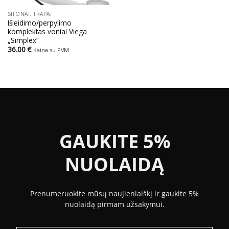
SIFONAI, TRAPAI
Išleidimo/perpylimo
komplektas voniai Viega
„Simplex”
36.00
€
Kaina su PVM
GAUKITE 5%
NUOLAIDĄ
Prenumeruokite mūsų naujienlaiškį ir gaukite 5%
nuolaidą pirmam užsakymui.