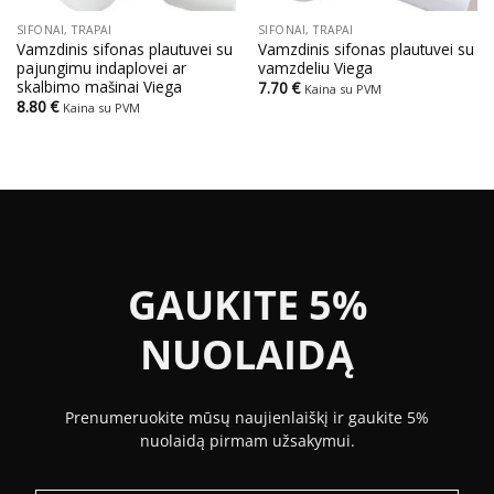
SIFONAI, TRAPAI
SIFONAI, TRAPAI
Vamzdinis sifonas plautuvei su
Vamzdinis sifonas plautuvei su
pajungimu indaplovei ar
vamzdeliu Viega
skalbimo mašinai Viega
7.70
€
Kaina su PVM
8.80
€
Kaina su PVM
GAUKITE 5%
NUOLAIDĄ
Prenumeruokite mūsų naujienlaiškį ir gaukite 5%
nuolaidą pirmam užsakymui.