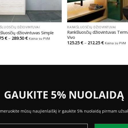
+
ŠLUOSČIŲ DŽIOVINTUVAI
RANKŠLUOSČIŲ DŽIOVINTUVAI
Rankšluosčių džiovintuvas Term
šluosčių džiovintuvas Simple
Vivo
Price
.75
€
–
289.50
€
Kaina su PVM
range:
Price
125.25
€
–
212.25
€
Kaina su PVM
231.75 €
range:
through
125.25 €
289.50 €
through
212.25 €
GAUKITE 5% NUOLAIDĄ
meruokite mūsų naujienlaiškį ir gaukite 5% nuolaidą pirmam užsa