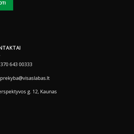
OTI
NTAKTAI
370 643 00333
prekyba@visaslabas.lt
rspektyvos g. 12, Kaunas