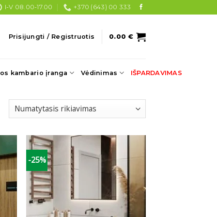
I-V 08.00-17.00
+370 (643) 00 333
Prisijungti / Registruotis
0.00
€
os kambario įranga
Vėdinimas
IŠPARDAVIMAS
-25%