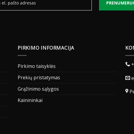
PRENUMERU
PIRKIMO INFORMACIJA
KO
+
Pirkimo taisyklės
Prekių pristatymas
e
Grąžinimo sąlygos
Pe
Kainininkai