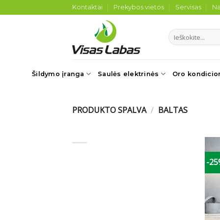
Skip
Kontaktai
Prekybos vietos
Servisas
Na
to
content
Ieškoti:
Šildymo įranga
Saulės elektrinės
Oro kondicio
PRODUKTO SPALVA
/
BALTAS
-2