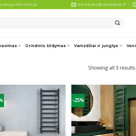
udinga informacija
eprekyba@visaslabas.lt
navimas
Grindinis šildymas
Vamzdžiai ir jungtys
Voni
Showing all 3 results
5%
-25%