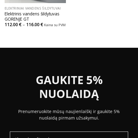
ELEKTRINIAI VANDENS ŠILDYTUVAI
Elektrinis vandens šildytuvas
GORENJE GT
Price
112.00
€
–
116.00
€
Kaina su PVM
range:
112.00 €
through
116.00 €
GAUKITE 5%
NUOLAIDĄ
Prenumeruokite mūsų naujienlaiškį ir gaukite 5%
nuolaidą pirmam užsakymui.