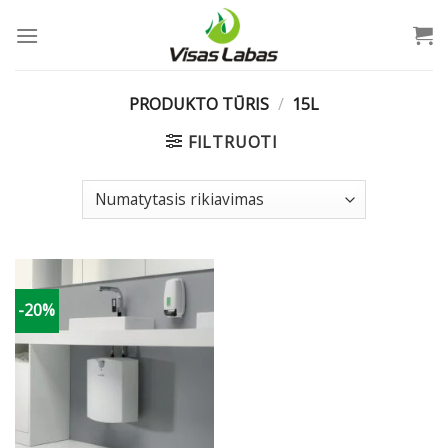
Skip
to
content
PRODUKTO TŪRIS
/
15L
FILTRUOTI
-20%