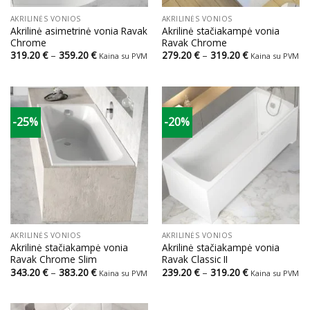
AKRILINĖS VONIOS
AKRILINĖS VONIOS
Akrilinė asimetrinė vonia Ravak
Akrilinė stačiakampė vonia
Chrome
Ravak Chrome
Price
Price
319.20
€
–
359.20
€
279.20
€
–
319.20
€
Kaina su PVM
Kaina su PVM
range:
range:
319.20 €
279.20 €
through
through
359.20 €
319.20 €
-25%
-20%
AKRILINĖS VONIOS
AKRILINĖS VONIOS
Akrilinė stačiakampė vonia
Akrilinė stačiakampė vonia
Ravak Chrome Slim
Ravak Classic II
Price
Price
343.20
€
–
383.20
€
239.20
€
–
319.20
€
Kaina su PVM
Kaina su PVM
range:
range:
343.20 €
239.20 €
through
through
383.20 €
319.20 €