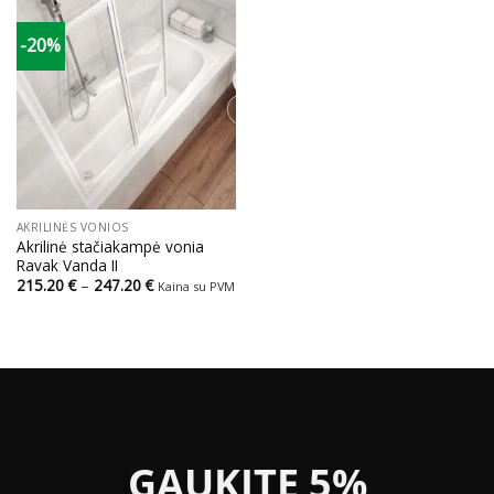
-20%
AKRILINĖS VONIOS
Akrilinė stačiakampė vonia
Ravak Vanda II
Price
215.20
€
–
247.20
€
Kaina su PVM
range:
215.20 €
through
247.20 €
GAUKITE 5%