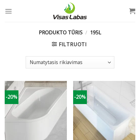
Skip
to
content
PRODUKTO TŪRIS
/
195L
FILTRUOTI
-20%
-20%