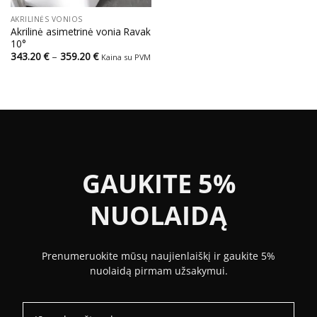
AKRILINĖS VONIOS
Akrilinė asimetrinė vonia Ravak
10°
Price
343.20
€
–
359.20
€
Kaina su PVM
range:
343.20 €
through
359.20 €
GAUKITE 5%
NUOLAIDĄ
Prenumeruokite mūsų naujienlaiškį ir gaukite 5%
nuolaidą pirmam užsakymui.