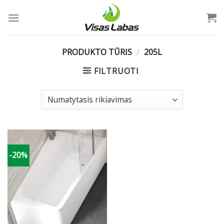
Skip
to
content
PRODUKTO TŪRIS
/
205L
FILTRUOTI
-20%