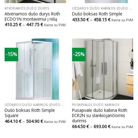
ATVERIAMOS DUŠO DURYS
UŽDAROS DUŠO KABINOS (DUŠO BOKSAI)
Atveriamos dušo durys Roth
Dušo boksas Roth Simple
ECDO1N montavimui į nišą
Price
433.50
€
–
458.15
€
Kaina su PVM
range:
Price
410.25
€
–
447.75
€
Kaina su PVM
433.50 €
range:
through
410.25 €
458.15 €
through
447.75 €
-15%
-25%
UŽDAROS DUŠO KABINOS (DUŠO BOKSAI)
PUSAPVALĖS DUŠO KABINOS
Dušo boksas Roth Simple
Pusapvalė dušo kabina Roth
Square
ECR2N su slankiojančiomis
durimis
Price
464.10
€
–
504.90
€
Kaina su PVM
range:
Price
664.50
€
–
693.00
€
Kaina su PVM
464.10 €
range:
through
664.50 €
504.90 €