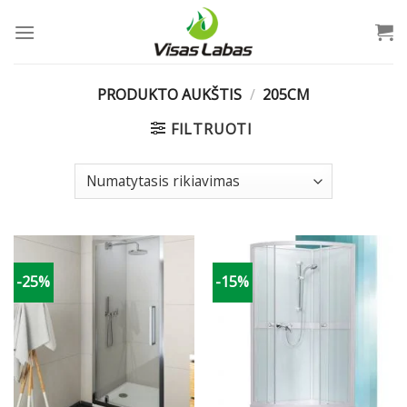
Skip
to
content
PRODUKTO AUKŠTIS
/
205CM
FILTRUOTI
-25%
-15%