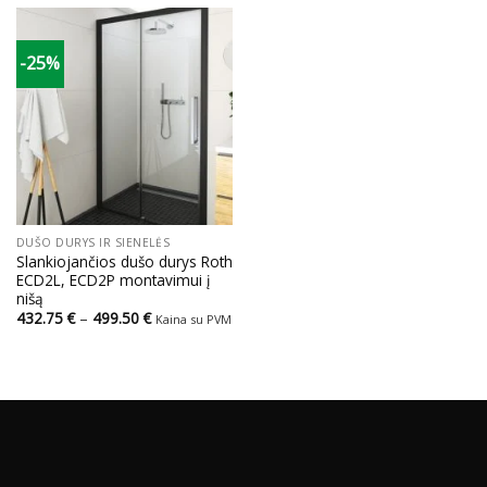
through
693.00 €
-25%
DUŠO DURYS IR SIENELĖS
Slankiojančios dušo durys Roth
ECD2L, ECD2P montavimui į
nišą
Price
432.75
€
–
499.50
€
Kaina su PVM
range:
432.75 €
through
499.50 €