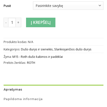
Pusė
produkto kiekis: Slankiojančios dušo durys Roth ECD2L, ECD2P mo
Į KREPŠELĮ
Produkto kodas:
N/A
Kategorijos:
Dušo durys ir sienelės
,
Slankiojančios dušo durys
Žyma:
M15 - Roth dušo kabinos ir padėklai
Prekės ženklas:
ROTH
Aprašymas
Papildoma informacija