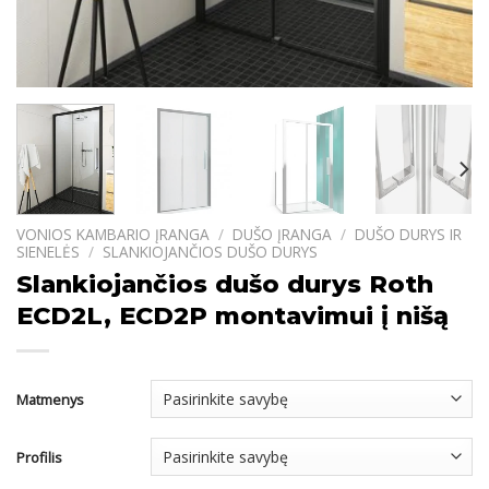
VONIOS KAMBARIO ĮRANGA
/
DUŠO ĮRANGA
/
DUŠO DURYS IR
SIENELĖS
/
SLANKIOJANČIOS DUŠO DURYS
Slankiojančios dušo durys Roth
ECD2L, ECD2P montavimui į nišą
Matmenys
Profilis