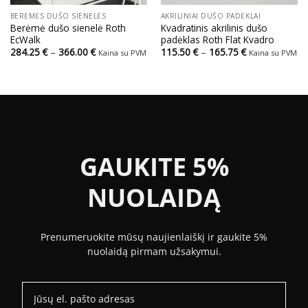
BERĖMĖS DUŠO SIENELĖS
AKRILINIAI DUŠO PADĖKLAI
Berėmė dušo sienelė Roth
Kvadratinis akrilinis dušo
EcWalk
padėklas Roth Flat Kvadro
Price
Price
284.25
€
–
366.00
€
115.50
€
–
165.75
€
Kaina su PVM
Kaina su PVM
range:
range:
284.25 €
115.50 €
through
through
366.00 €
165.75 €
GAUKITE 5%
NUOLAIDĄ
Prenumeruokite mūsų naujienlaiškį ir gaukite 5%
nuolaidą pirmam užsakymui.