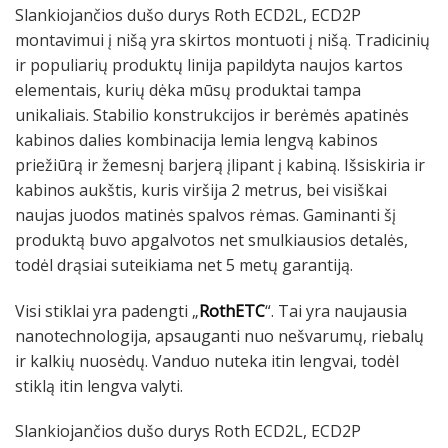
Slankiojančios dušo durys Roth ECD2L, ECD2P
montavimui į nišą yra skirtos montuoti į nišą. Tradicinių
ir populiarių produktų linija papildyta naujos kartos
elementais, kurių dėka mūsų produktai tampa
unikaliais. Stabilio konstrukcijos ir berėmės apatinės
kabinos dalies kombinacija lemia lengvą kabinos
priežiūrą ir žemesnį barjerą įlipant į kabiną. Išsiskiria ir
kabinos aukštis, kuris viršija 2 metrus, bei visiškai
naujas juodos matinės spalvos rėmas. Gaminanti šį
produktą buvo apgalvotos net smulkiausios detalės,
todėl drąsiai suteikiama net 5 metų garantiją.
Visi stiklai yra padengti „
RothETC
“. Tai yra naujausia
nanotechnologija, apsauganti nuo nešvarumų, riebalų
ir kalkių nuosėdų. Vanduo nuteka itin lengvai, todėl
stiklą itin lengva valyti.
Slankiojančios dušo durys Roth ECD2L, ECD2P