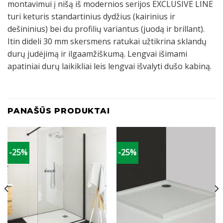
montavimui į nišą iš modernios serijos EXCLUSIVE LINE
turi keturis standartinius dydžius (kairinius ir
dešininius) bei du profilių variantus (juodą ir brillant).
Itin dideli 30 mm skersmens ratukai užtikrina sklandų
durų judėjimą ir ilgaamžiškumą. Lengvai išimami
apatiniai durų laikikliai leis lengvai išvalyti dušo kabiną.
PANAŠŪS PRODUKTAI
-25%
-25%