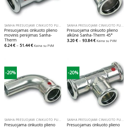
SANHA PRESUOJAMI CINKUOTO PLIENO VAMZDŽIAI IR JUNGTYS
SANHA PRESUOJAMI CINKUOTO PLIENO VAMZDŽIAI IR JUNGTYS
Presuojamas cinkuoto plieno
Presuojama cinkuoto plieno
movinis perėjimas Sanha-
alkūnė Sanha-Therm 45°
Therm
Price
3.20
€
–
93.84
€
Kaina su PVM
range:
Price
6.24
€
–
51.44
€
Kaina su PVM
3.20 €
range:
through
6.24 €
93.84 €
through
51.44 €
-20%
-20%
SANHA PRESUOJAMI CINKUOTO PLIENO VAMZDŽIAI IR JUNGTYS
SANHA PRESUOJAMI CINKUOTO PLIENO VAMZDŽIAI IR JUNGTYS
Presuojama cinkuoto plieno
Presuojamas cinkuoto plieno