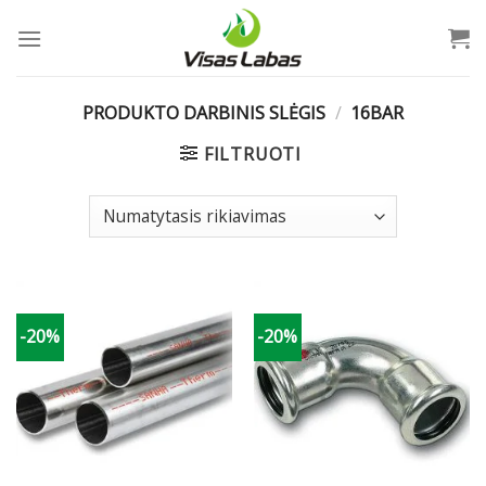
Skip
to
content
PRODUKTO DARBINIS SLĖGIS
/
16BAR
FILTRUOTI
-20%
-20%