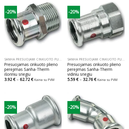
-20%
-20%
SANHA PRESUOJAMI CINKUOTO PLIENO VAMZDŽIAI IR JUNGTYS
SANHA PRESUOJAMI CINKUOTO PLIENO VAMZDŽIAI IR JUNGTYS
Presuojamas cinkuoto plieno
Presuojamas cinkuoto plieno
perėjimas Sanha-Therm
perėjimas Sanha-Therm
išoriniu sriegiu
vidiniu sriegiu
Price
Price
3.92
€
–
62.72
€
5.59
€
–
32.76
€
Kaina su PVM
Kaina su PVM
range:
range:
3.92 €
5.59 €
through
through
62.72 €
32.76 €
-20%
-20%