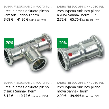
SANHA PRESUOJAMI CINKUOTO PLIENO VAMZDŽIAI IR JUNGTYS
SANHA PRESUOJAMI CINKUOTO PLIENO VAMZDŽIAI IR JUNGTYS
Presuojamas cinkuoto plieno
Presuojama cinkuoto plieno
vamzdis Sanha-Therm
alkūnė Sanha-Therm 90°
Price
Price
3.68
€
–
41.20
€
2.72
€
–
65.76
€
Kaina su PVM
Kaina su PVM
range:
range:
3.68 €
2.72 €
through
through
41.20 €
65.76 €
-20%
-20%
SANHA PRESUOJAMI CINKUOTO PLIENO VAMZDŽIAI IR JUNGTYS
SANHA PRESUOJAMI CINKUOTO PLIENO VAMZDŽIAI IR JUNGTYS
Presuojamas cinkuoto plieno
Presuojama cinkuoto plieno
trišakis Sanha-Therm
mova Sanha-Therm
Price
Price
5.12
€
–
110.72
€
2.00
€
–
39.44
€
Kaina su PVM
Kaina su PVM
range:
range:
5.12 €
2.00 €
through
through
110.72 €
39.44 €