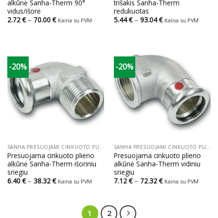
alkūnė Sanha-Therm 90°
trišakis Sanha-Therm
vidus/išorė
redukuotas
Price
Price
2.72
€
–
70.00
€
5.44
€
–
93.04
€
Kaina su PVM
Kaina su PVM
range:
range:
2.72 €
5.44 €
through
through
70.00 €
93.04 €
-20%
-20%
SANHA PRESUOJAMI CINKUOTO PLIENO VAMZDŽIAI IR JUNGTYS
SANHA PRESUOJAMI CINKUOTO PLIENO VAMZDŽIAI IR JUNGTYS
Presuojama cinkuoto plieno
Presuojama cinkuoto plieno
alkūnė Sanha-Therm išoriniu
alkūnė Sanha-Therm vidiniu
sriegiu
sriegiu
Price
Price
6.40
€
–
38.32
€
7.12
€
–
72.32
€
Kaina su PVM
Kaina su PVM
range:
range:
6.40 €
7.12 €
through
through
38.32 €
72.32 €
1
2