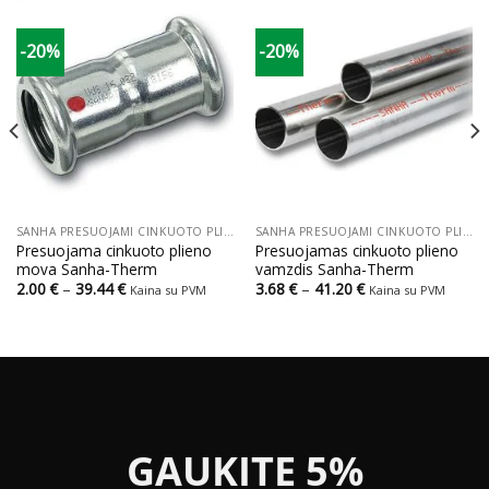
-20%
-20%
SANHA PRESUOJAMI CINKUOTO PLIENO VAMZDŽIAI IR JUNGTYS
SANHA PRESUOJAMI CINKUOTO PLIENO VAMZDŽIAI IR JUNGTYS
Presuojama cinkuoto plieno
Presuojamas cinkuoto plieno
mova Sanha-Therm
vamzdis Sanha-Therm
Price
Price
2.00
€
–
39.44
€
3.68
€
–
41.20
€
Kaina su PVM
Kaina su PVM
range:
range:
2.00 €
3.68 €
through
through
39.44 €
41.20 €
GAUKITE 5%