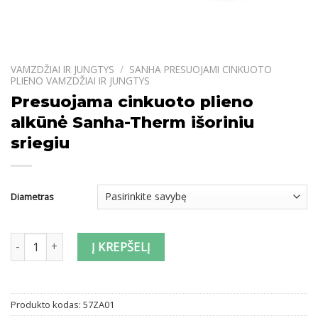
VAMZDŽIAI IR JUNGTYS
/
SANHA PRESUOJAMI CINKUOTO
PLIENO VAMZDŽIAI IR JUNGTYS
Presuojama cinkuoto plieno
alkūnė Sanha-Therm išoriniu
sriegiu
Diametras
produkto kiekis: Presuojama cinkuoto plieno alkūnė Sanha-Therm i
Į KREPŠELĮ
Produkto kodas:
57ZA01