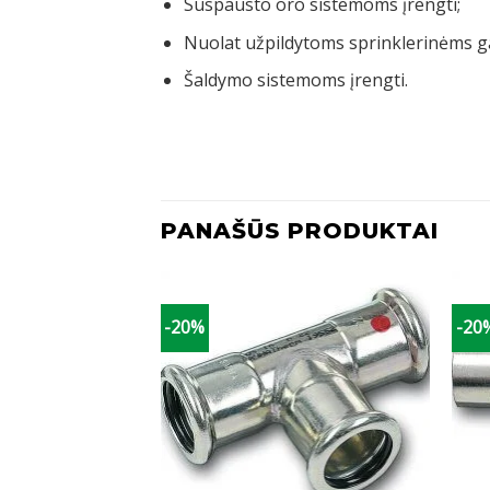
Suspausto oro sistemoms įrengti;
Nuolat užpildytoms sprinklerinėms g
Šaldymo sistemoms įrengti.
PANAŠŪS PRODUKTAI
-20%
-20