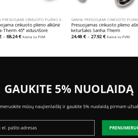
+
SANHA PRESUOJAMI CINKUOTO PLIENO VAMZDŽIAI IR JUNGTYS
ojama cinkuoto plieno alkūnė
Presuojamas cinkuoto plieno aši
a-Therm 45° vidus/išorė
keturšakis Sanha-Therm
Price
Price
€
–
68.24
€
24.48
€
–
27.92
€
Kaina su PVM
Kaina su PVM
range:
range:
2.88 €
24.48 €
through
through
68.24 €
27.92 €
GAUKITE 5% NUOLAIDĄ
meruokite mūsų naujienlaiškį ir gaukite 5% nuolaidą pirmam užsa
PRENUMERU