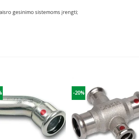
aisro gesinimo sistemoms įrengti;
%
-20%