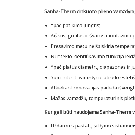
Sanha-Therm cinkuoto plieno vamzdynų 
Ypač patikima jungtis;
Aiškus, greitas ir švarus montavimo 
Presavimo metu neišsiskiria tempera
Nuotėkio identifikavimo funkcija leidž
Ypač platus diametrų diapazonas ir j
Sumontuoti vamzdynai atrodo estetišk
Atkiekant renovacijas padeda išvengt
Mažas vamzdžių temperatūrinis plėtim
Kur gali būti naudojama Sanha-Therm 
Uždaroms pastatų šildymo sistemoms 