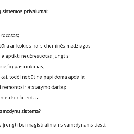
sistemos privalumai:
procesas;
tūra ar kokios nors cheminės medžiagos;
ia aptikti neužresuotas jungtis;
ungčių pasirinkimas;
ai, todėl nebūtina papildoma apdaila;
i remonto ir atstatymo darbų;
osi koeficientas.
vamzdynų sistema?
įrengti bei magistraliniams vamzdynams tiesti;