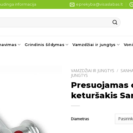
udinga informacija
eprekyba@visaslabas.lt
navimas
Grindinis šildymas
Vamzdžiai ir jungtys
Voni
VAMZDŽIAI IR JUNGTYS
/
SANHA
JUNGTYS
Presuojamas 
keturšakis S
Diametras