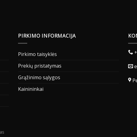
PIRKIMO INFORMACIJA
KO
+
Pirkimo taisyklės
Prekių pristatymas
e
Grąžinimo sąlygos
Pe
Kainininkai
as