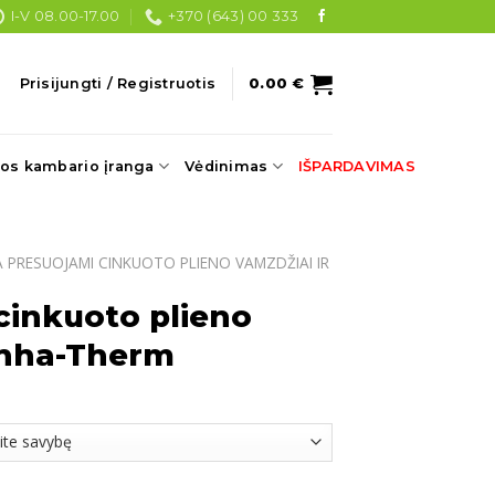
I-V 08.00-17.00
+370 (643) 00 333
Prisijungti / Registruotis
0.00
€
os kambario įranga
Vėdinimas
IŠPARDAVIMAS
 PRESUOJAMI CINKUOTO PLIENO VAMZDŽIAI IR
cinkuoto plieno
anha-Therm