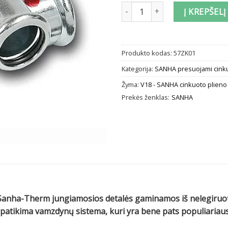
produkto kiekis: Presuojamas c
Į KREPŠELĮ
Produkto kodas:
57ZK01
Kategorija:
SANHA presuojami cinkuo
Žyma:
V18 - SANHA cinkuoto plieno
Prekės ženklas:
SANHA
anha-Therm jungiamosios detalės gaminamos iš nelegiruoto 
a ir patikima vamzdynų sistema, kuri yra bene pats populiaria