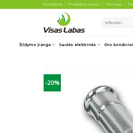
Skip
Kontaktai
Prekybos vietos
Servisas
Na
to
content
Ieškoti:
Šildymo įranga
Saulės elektrinės
Oro kondicio
-20%