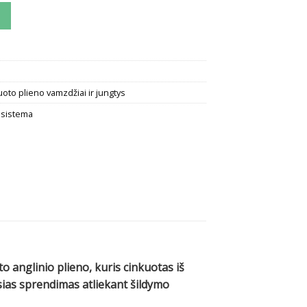
inkuoto plieno keturšakis Sanha-Therm
to plieno vamzdžiai ir jungtys
 sistema
anglinio plieno, kuris cinkuotas iš
usias sprendimas atliekant šildymo