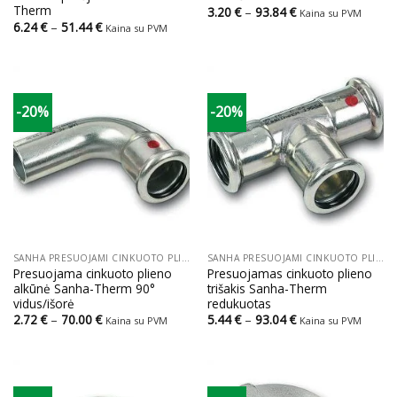
Therm
Price
3.20
€
–
93.84
€
Kaina su PVM
range:
Price
6.24
€
–
51.44
€
Kaina su PVM
3.20 €
range:
through
6.24 €
93.84 €
through
51.44 €
-20%
-20%
SANHA PRESUOJAMI CINKUOTO PLIENO VAMZDŽIAI IR JUNGTYS
SANHA PRESUOJAMI CINKUOTO PLIENO VAMZDŽIAI IR JUNGTYS
Presuojama cinkuoto plieno
Presuojamas cinkuoto plieno
alkūnė Sanha-Therm 90°
trišakis Sanha-Therm
vidus/išorė
redukuotas
Price
Price
2.72
€
–
70.00
€
5.44
€
–
93.04
€
Kaina su PVM
Kaina su PVM
range:
range:
2.72 €
5.44 €
through
through
70.00 €
93.04 €