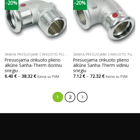
-20%
-20%
SANHA PRESUOJAMI CINKUOTO PLIENO VAMZDŽIAI IR JUNGTYS
SANHA PRESUOJAMI CINKUOTO PLIENO VAMZDŽIAI IR JUNGTYS
Presuojama cinkuoto plieno
Presuojama cinkuoto plieno
alkūnė Sanha-Therm išoriniu
alkūnė Sanha-Therm vidiniu
sriegiu
sriegiu
Price
Price
6.40
€
–
38.32
€
7.12
€
–
72.32
€
Kaina su PVM
Kaina su PVM
range:
range:
6.40 €
7.12 €
through
through
38.32 €
72.32 €
1
2