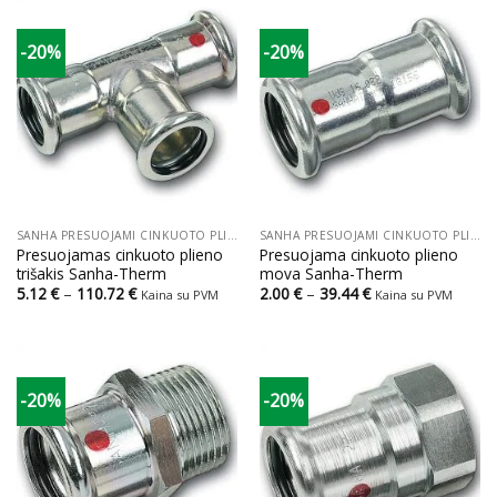
41.20 €
65.76 €
-20%
-20%
SANHA PRESUOJAMI CINKUOTO PLIENO VAMZDŽIAI IR JUNGTYS
SANHA PRESUOJAMI CINKUOTO PLIENO VAMZDŽIAI IR JUNGTYS
Presuojamas cinkuoto plieno
Presuojama cinkuoto plieno
trišakis Sanha-Therm
mova Sanha-Therm
Price
Price
5.12
€
–
110.72
€
2.00
€
–
39.44
€
Kaina su PVM
Kaina su PVM
range:
range:
5.12 €
2.00 €
through
through
110.72 €
39.44 €
-20%
-20%