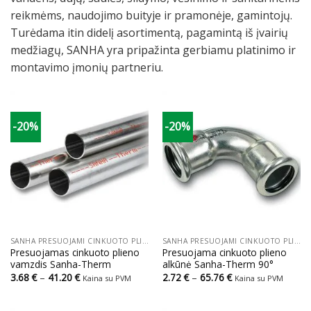
reikmėms, naudojimo buityje ir pramonėje, gamintojų.
Turėdama itin didelį asortimentą, pagamintą iš įvairių
medžiagų, SANHA yra pripažinta gerbiamu platinimo ir
montavimo įmonių partneriu.
-20%
-20%
SANHA PRESUOJAMI CINKUOTO PLIENO VAMZDŽIAI IR JUNGTYS
SANHA PRESUOJAMI CINKUOTO PLIENO VAMZDŽIAI IR JUNGTYS
Presuojamas cinkuoto plieno
Presuojama cinkuoto plieno
vamzdis Sanha-Therm
alkūnė Sanha-Therm 90°
Price
Price
3.68
€
–
41.20
€
2.72
€
–
65.76
€
Kaina su PVM
Kaina su PVM
range:
range:
3.68 €
2.72 €
through
through