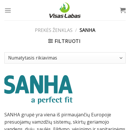
Skip
to
content
PREKĖS ŽENKLAS
/
SANHA
FILTRUOTI
SANHA grupė yra viena iš pirmaujančių Europoje
presuojamų vamzdžių sistemų, skirtų geriamojo
vandens, dujų, saulės, šildymo, vėsinimo ir sanitarinėms