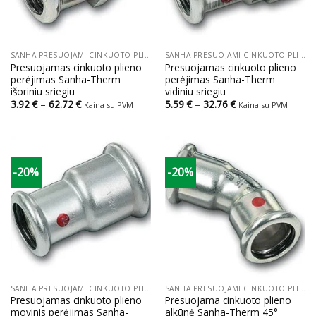
SANHA PRESUOJAMI CINKUOTO PLIENO VAMZDŽIAI IR JUNGTYS
SANHA PRESUOJAMI CINKUOTO PLIENO VAMZDŽIAI IR JUNGTYS
Presuojamas cinkuoto plieno
Presuojamas cinkuoto plieno
perėjimas Sanha-Therm
perėjimas Sanha-Therm
išoriniu sriegiu
vidiniu sriegiu
Price
Price
3.92
€
–
62.72
€
5.59
€
–
32.76
€
Kaina su PVM
Kaina su PVM
range:
range:
3.92 €
5.59 €
through
through
62.72 €
32.76 €
-20%
-20%
SANHA PRESUOJAMI CINKUOTO PLIENO VAMZDŽIAI IR JUNGTYS
SANHA PRESUOJAMI CINKUOTO PLIENO VAMZDŽIAI IR JUNGTYS
Presuojamas cinkuoto plieno
Presuojama cinkuoto plieno
movinis perėjimas Sanha-
alkūnė Sanha-Therm 45°