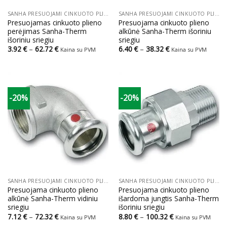
SANHA PRESUOJAMI CINKUOTO PLIENO VAMZDŽIAI IR JUNGTYS
SANHA PRESUOJAMI CINKUOTO PLIENO VAMZDŽIAI IR JUNGTYS
Presuojamas cinkuoto plieno
Presuojama cinkuoto plieno
perėjimas Sanha-Therm
alkūnė Sanha-Therm išoriniu
išoriniu sriegiu
sriegiu
Price
Price
3.92
€
–
62.72
€
6.40
€
–
38.32
€
Kaina su PVM
Kaina su PVM
range:
range:
3.92 €
6.40 €
through
through
62.72 €
38.32 €
-20%
-20%
SANHA PRESUOJAMI CINKUOTO PLIENO VAMZDŽIAI IR JUNGTYS
SANHA PRESUOJAMI CINKUOTO PLIENO VAMZDŽIAI IR JUNGTYS
Presuojama cinkuoto plieno
Presuojama cinkuoto plieno
alkūnė Sanha-Therm vidiniu
išardoma jungtis Sanha-Therm
sriegiu
išoriniu sriegiu
Price
Price
7.12
€
–
72.32
€
8.80
€
–
100.32
€
Kaina su PVM
Kaina su PVM
range:
range: