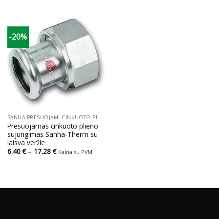
7.12 €
8.80 €
through
through
72.32 €
100.32 €
-20%
SANHA PRESUOJAMI CINKUOTO PLIENO VAMZDŽIAI IR JUNGTYS
Presuojamas cinkuoto plieno
sujungimas Sanha-Therm su
laisva veržle
Price
6.40
€
–
17.28
€
Kaina su PVM
range:
6.40 €
through
17.28 €