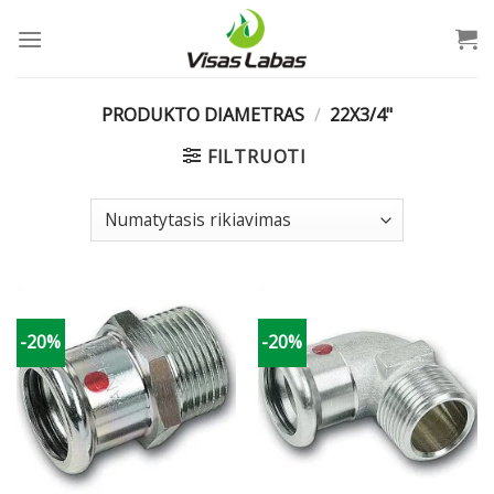
Skip
to
content
PRODUKTO DIAMETRAS
/
22X3/4"
FILTRUOTI
-20%
-20%