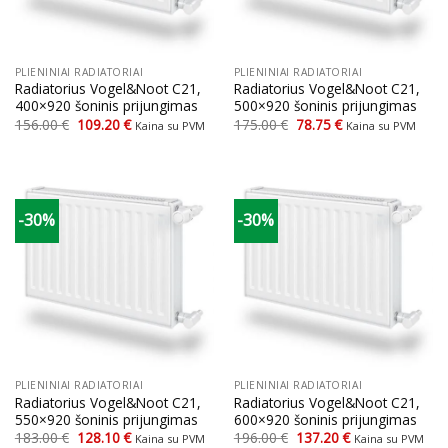
PLIENINIAI RADIATORIAI
PLIENINIAI RADIATORIAI
Radiatorius Vogel&Noot C21,
Radiatorius Vogel&Noot C21,
400×920 šoninis prijungimas
500×920 šoninis prijungimas
Original
Current
Original
Current
156.00
€
109.20
€
175.00
€
78.75
€
Kaina su PVM
Kaina su PVM
price
price
price
price
was:
is:
was:
is:
156.00 €.
109.20 €.
175.00 €.
78.75 €.
-30%
-30%
PLIENINIAI RADIATORIAI
PLIENINIAI RADIATORIAI
Radiatorius Vogel&Noot C21,
Radiatorius Vogel&Noot C21,
550×920 šoninis prijungimas
600×920 šoninis prijungimas
Original
Current
Original
Current
183.00
€
128.10
€
196.00
€
137.20
€
Kaina su PVM
Kaina su PVM