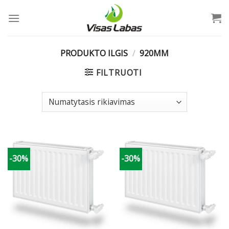
Skip
to
content
PRODUKTO ILGIS
/
920MM
FILTRUOTI
-30%
-30%