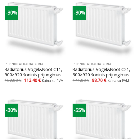
-30%
-30%
PLIENINIAI RADIATORIAI
PLIENINIAI RADIATORIAI
Radiatorius Vogel&Noot C11,
Radiatorius Vogel&Noot C21,
900×920 šoninis prijungimas
300×920 šoninis prijungimas
Original
Current
Original
Current
162.00
€
113.40
€
141.00
€
98.70
€
Kaina su PVM
Kaina su PVM
price
price
price
price
was:
is:
was:
is:
162.00 €.
113.40 €.
141.00 €.
98.70 €.
-30%
-55%