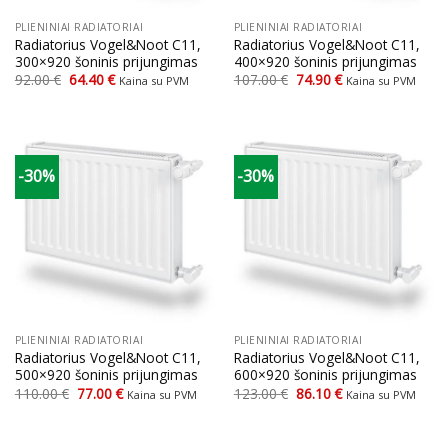
PLIENINIAI RADIATORIAI
PLIENINIAI RADIATORIAI
Radiatorius Vogel&Noot C11,
Radiatorius Vogel&Noot C11,
300×920 šoninis prijungimas
400×920 šoninis prijungimas
Original
Current
Original
Current
92.00
€
64.40
€
107.00
€
74.90
€
Kaina su PVM
Kaina su PVM
price
price
price
price
was:
is:
was:
is:
92.00 €.
64.40 €.
107.00 €.
74.90 €.
-30%
-30%
PLIENINIAI RADIATORIAI
PLIENINIAI RADIATORIAI
Radiatorius Vogel&Noot C11,
Radiatorius Vogel&Noot C11,
500×920 šoninis prijungimas
600×920 šoninis prijungimas
Original
Current
Original
Current
110.00
€
77.00
€
123.00
€
86.10
€
Kaina su PVM
Kaina su PVM
price
price
price
price
was:
is:
was:
is:
110.00 €.
77.00 €.
123.00 €.
86.10 €.