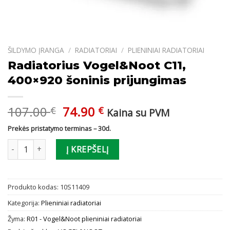
ŠILDYMO ĮRANGA
/
RADIATORIAI
/
PLIENINIAI RADIATORIAI
Radiatorius Vogel&Noot C11,
400×920 šoninis prijungimas
Original
Current
107.00
74.90
€
€
Kaina su PVM
price
price
Prekės pristatymo terminas – 30d.
was:
is:
produkto kiekis: Radiatorius Vogel&Noot C11, 400x920 šoninis pr
107.00 €.
74.90 €.
Į KREPŠELĮ
Produkto kodas:
10S11409
Kategorija:
Plieniniai radiatoriai
Žyma:
R01 - Vogel&Noot plieniniai radiatoriai