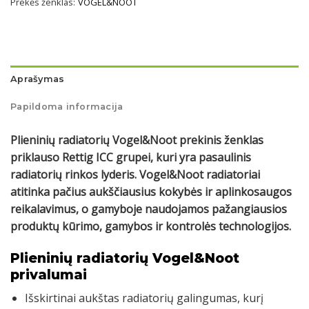
Prekės ženklas:
VOGEL&NOOT
Aprašymas
Papildoma informacija
Plieninių radiatorių Vogel&Noot prekinis ženklas
priklauso Rettig ICC grupei, kuri yra pasaulinis
radiatorių rinkos lyderis. Vogel&Noot radiatoriai
atitinka pačius aukščiausius kokybės ir aplinkosaugos
reikalavimus, o gamyboje naudojamos pažangiausios
produktų kūrimo, gamybos ir kontrolės technologijos.
Plieninių radiatorių Vogel&Noot
privalumai
Išskirtinai aukštas radiatorių galingumas, kurį