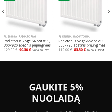
PLIENINIAI RADIATORIAI
PLIENINIAI RADIATORIAI
Radiatorius Vogel&Noot V11,
Radiatorius Vogel&Noot V11,
300×920 apatinis prijungimas
300×720 apatinis prijungimas
Original
Current
Original
Current
129.00
€
90.30
€
119.00
€
83.30
€
Kaina su PVM
Kaina su PVM
price
price
price
price
was:
is:
was:
is:
129.00 €.
90.30 €.
119.00 €.
83.30 €.
GAUKITE 5%
NUOLAIDĄ