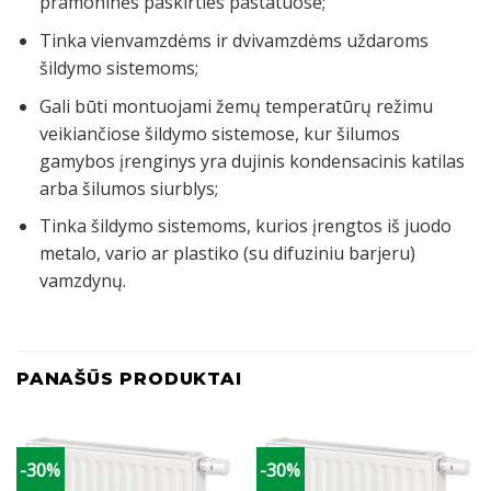
pramoninės paskirties pastatuose;
Tinka vienvamzdėms ir dvivamzdėms uždaroms
šildymo sistemoms;
Gali būti montuojami žemų temperatūrų režimu
veikiančiose šildymo sistemose, kur šilumos
gamybos įrenginys yra dujinis kondensacinis katilas
arba šilumos siurblys;
Tinka šildymo sistemoms, kurios įrengtos iš juodo
metalo, vario ar plastiko (su difuziniu barjeru)
vamzdynų.
PANAŠŪS PRODUKTAI
-30%
-30%