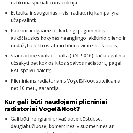
užtikrina speciali konstrukcija;
Estetika ir saugumas – visi radiatorių kampai yra
užapvalinti;
Patikimi ir ilgaamžiai, kadangi pagaminti iš
aukščiausios kokybės neanglingo lakštinio plieno ir
nudažyti elektrostatiniu būdu dviem sluoksniais;
Standartinė spalva – balta (RAL 9016), tačiau galima
užsakyti bet kokios kitos spalvos radiatorių pagal
RAL spalvų paletę;
Plieniniams radiatoriams Vogel&Noot suteikiama
net 10 metų garantija.
Kur gali būti naudojami plieniniai
radiatoriai Vogel&Noot?
Gali būti įrengiami privačiuose būstuose,
daugiabučiuose, komercinės, visuomeninės ar