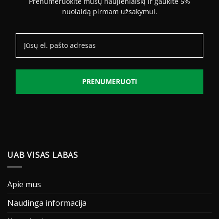
Prenumeruokite mūsų naujienlaiškį ir gaukite 5%
nuolaidą pirmam užsakymui.
PRENUMERUOTI
UAB VISAS LABAS
Apie mus
Naudinga informacija