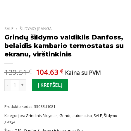
SALE
/
ŠILDYMO ĮRANGA
Grindų šildymo valdiklis Danfoss,
belaidis kambario termostatas su
ekranu, virštinkinis
Original
Current
139.51
104.63
€
€
Kaina su PVM
price
price
produkto kiekis: Grindų šildymo valdiklis Danfoss, belaidis kambari
was:
is:
Į KREPŠELĮ
139.51 €.
104.63 €.
Produkto kodas:
55088U1081
Kategorijos:
Grindinis šildymas
,
Grindų automatika
,
SALE
,
Šildymo
įranga
Žyma:
T19 - Danfos šildymo sistemų armatūra