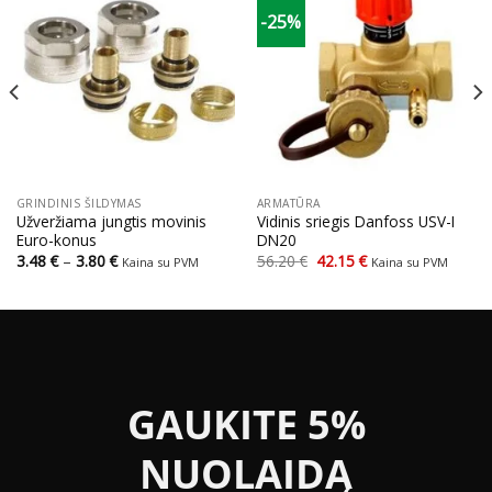
-25%
GRINDINIS ŠILDYMAS
ARMATŪRA
Užveržiama jungtis movinis
Vidinis sriegis Danfoss USV-I
Euro-konus
DN20
Price
Original
Current
3.48
€
–
3.80
€
56.20
€
42.15
€
Kaina su PVM
Kaina su PVM
range:
price
price
3.48 €
was:
is:
through
56.20 €.
42.15 €.
3.80 €
GAUKITE 5%
NUOLAIDĄ