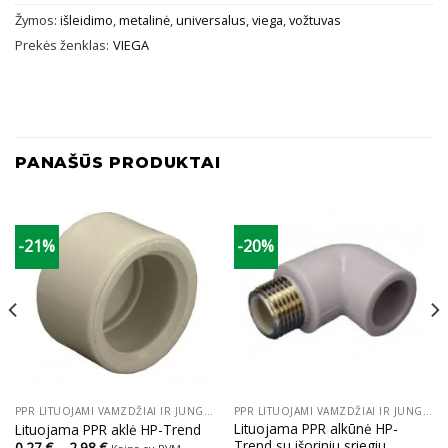
Žymos:
išleidimo
,
metalinė
,
universalus
,
viega
,
vožtuvas
Prekės ženklas:
VIEGA
PANAŠŪS PRODUKTAI
-21%
-20%
PPR LITUOJAMI VAMZDŽIAI IR JUNGTYS
PPR LITUOJAMI VAMZDŽIAI IR JUNGTYS
Lituojama PPR alkūnė HP-
Lituojama PPR aklė HP-Trend
Trend su išoriniu sriegiu
Price
0.27
€
–
2.98
€