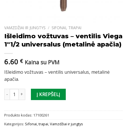
VAMZDŽIAI IR JUNGTYS
/
SIFONAI, TRAPAI
Išleidimo vožtuvas – ventilis Viega
1″1/2 universalus (metalinė apačia)
6.60
€
Kaina su PVM
Išleidimo vožtuvas – ventilis universalus, metalinė
apačia.
produkto kiekis: Išleidimo vožtuvas - ventilis Viega 1"1/2 universa
Į KREPŠELĮ
Produkto kodas:
17100261
Kategorijos:
Sifonai, trapai
,
Vamzdžiai ir jungtys