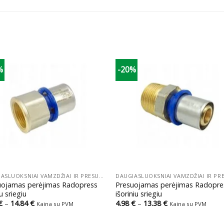
%
-20%
+
DAUGIASLUOKSNIAI VAMZDŽIAI IR PRESUOJAMOS JUNGTYS
uojamas perėjimas Radopress
Presuojamas perėjimas Radopre
iu sriegiu
išoriniu sriegiu
Price
Price
€
–
14.84
€
4.98
€
–
13.38
€
Kaina su PVM
Kaina su PVM
range:
range:
5.33 €
4.98 €
through
through