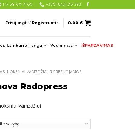
I-V 08.00-17.00
+370 (643) 00 333
Prisijungti / Registruotis
0.00
€
os kambario įranga
Vėdinimas
IŠPARDAVIMAS
ASLUOKSNIAI VAMZDŽIAI IR PRESUOJAMOS
ova Radopress
oksniui vamzdžiui