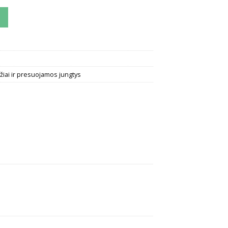
ova Radopress
iai ir presuojamos jungtys