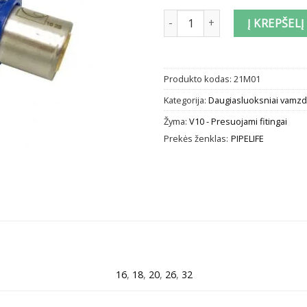
produkto kiekis: Presuojama m
Į KREPŠELĮ
Produkto kodas:
21M01
Kategorija:
Daugiasluoksniai vamzdž
Žyma:
V10 - Presuojami fitingai
Prekės ženklas:
PIPELIFE
16
,
18
,
20
,
26
,
32