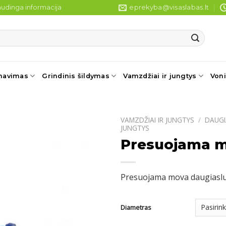
udinga informacija
eprekyba@visaslabas.lt
navimas
Grindinis šildymas
Vamzdžiai ir jungtys
Voni
VAMZDŽIAI IR JUNGTYS
/
DAUGI
JUNGTYS
Presuojama m
Presuojama mova daugiaslu
Diametras