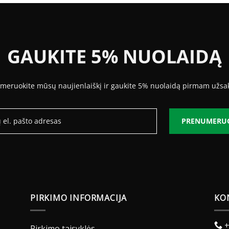
14.84 €
13.38 €
GAUKITE 5% NUOLAIDĄ
meruokite mūsų naujienlaiškį ir gaukite 5% nuolaidą pirmam užsa
PRENUMERU
PIRKIMO INFORMACIJA
KO
+
Pirkimo taisyklės