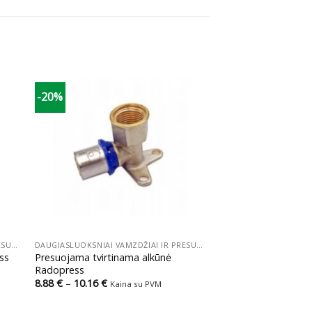
-20%
+
DAUGIASLUOKSNIAI VAMZDŽIAI IR PRESUOJAMOS JUNGTYS
DAUGIASLUOKSNIAI VAMZDŽIAI IR PRESUOJAMOS JUNGTYS
ss
Presuojama tvirtinama alkūnė
Radopress
Price
8.88
€
–
10.16
€
Kaina su PVM
range:
8.88 €
through