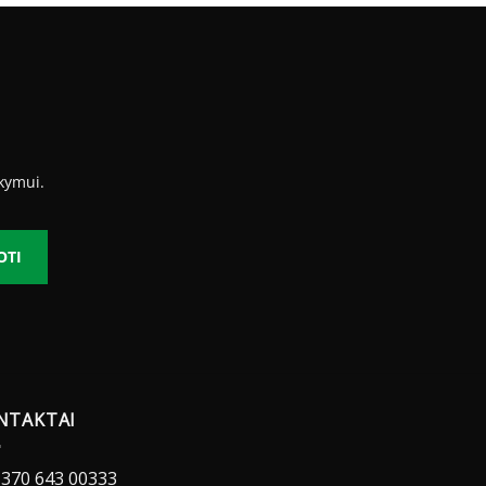
10.16 €
kymui.
OTI
NTAKTAI
370 643 00333