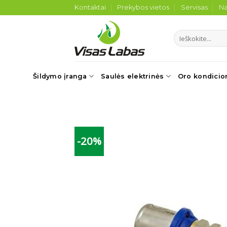
Skip
Kontaktai
Prekybos vietos
Servisas
Na
to
content
Ieškoti:
Šildymo įranga
Saulės elektrinės
Oro kondicio
-20%