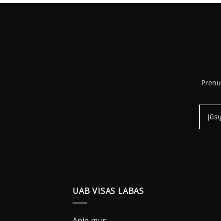
.81 €
Prenu
UAB VISAS LABAS
Apie mus