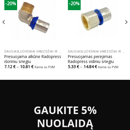
-20%
-20%
DAUGIASLUOKSNIAI VAMZDŽIAI IR PRESUOJAMOS JUNGTYS
DAUGIASLUOKSNIAI VAMZDŽIAI IR PRESUOJAMOS JUNGTYS
Presuojama alkūnė Radopress
Presuojamas perėjimas
išoriniu sriegiu
Radopress vidiniu sriegiu
Price
Price
7.12
€
–
10.81
€
5.33
€
–
14.84
€
Kaina su PVM
Kaina su PVM
range:
range:
7.12 €
5.33 €
through
through
10.81 €
14.84 €
GAUKITE 5%
NUOLAIDĄ