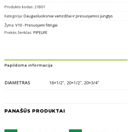
Produkto kodas:
21B01
Kategorija:
Daugiasluoksniai vamzdžiai ir presuojamos jungtys
Žyma:
V10 - Presuojami fitingai
Prekės ženklas:
PIPELIFE
Papildoma informacija
DIAMETRAS
16×1/2"
,
20×1/2"
,
20×3/4"
PANAŠŪS PRODUKTAI