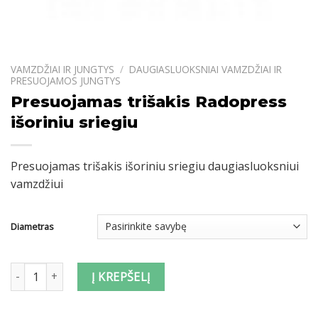
VAMZDŽIAI IR JUNGTYS
/
DAUGIASLUOKSNIAI VAMZDŽIAI IR
PRESUOJAMOS JUNGTYS
Presuojamas trišakis Radopress
išoriniu sriegiu
Presuojamas trišakis išoriniu sriegiu daugiasluoksniui
vamzdžiui
Diametras
produkto kiekis: Presuojamas trišakis Radopress išoriniu sriegiu
Į KREPŠELĮ