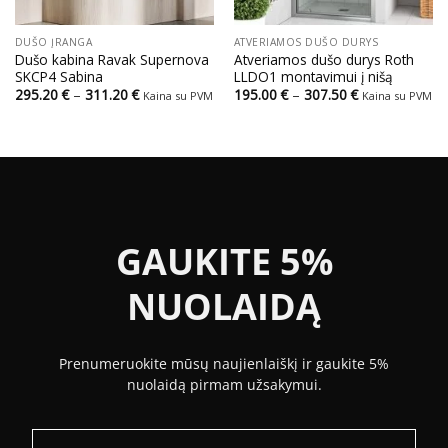
DUŠO ĮRANGA
ATVERIAMOS DUŠO DURYS
Dušo kabina Ravak Supernova
Atveriamos dušo durys Roth
SKCP4 Sabina
LLDO1 montavimui į nišą
Price
Price
295.20
€
–
311.20
€
195.00
€
–
307.50
€
Kaina su PVM
Kaina su PVM
range:
range:
295.20 €
195.00 €
through
through
311.20 €
307.50 €
GAUKITE 5%
NUOLAIDĄ
Prenumeruokite mūsų naujienlaiškį ir gaukite 5%
nuolaidą pirmam užsakymui.