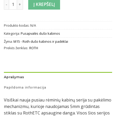
produkto kiekis: Pusapvalė dušo kabina Roth LYR4 su į abi puses
Į KREPŠELĮ
Produkto kodas:
N/A
Kategorija:
Pusapvalės dušo kabinos
Žyma:
M15 - Roth dušo kabinos ir padėklai
Prekės ženklas:
ROTH
Aprašymas
Papildoma informacija
Visiškai nauja pusiau rėminių kabinų serija su pakėlimo
mechanizmu, kurioje naudojamas 5mm grūdintas
stiklas su RothETC apsaugine danga. Visos šios serijos