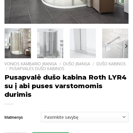
VONIOS KAMBARIO ĮRANGA
/
DUŠO ĮRANGA
/
DUŠO KABINOS
/
PUSAPVALĖS DUŠO KABINOS
Pusapvalė dušo kabina Roth LYR4
su į abi puses varstomomis
durimis
Matmenys