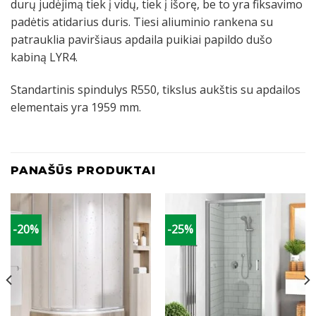
durų judėjimą tiek į vidų, tiek į išorę, be to yra fiksavimo
padėtis atidarius duris. Tiesi aliuminio rankena su
patrauklia paviršiaus apdaila puikiai papildo dušo
kabiną LYR4.
Standartinis spindulys R550, tikslus aukštis su apdailos
elementais yra 1959 mm.
PANAŠŪS PRODUKTAI
-20%
-25%