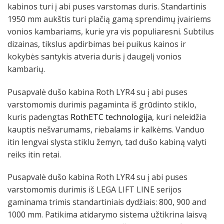
kabinos turi į abi puses varstomas duris. Standartinis
1950 mm aukštis turi plačią gamą sprendimų įvairiems
vonios kambariams, kurie yra vis populiaresni. Subtilus
dizainas, tikslus apdirbimas bei puikus kainos ir
kokybės santykis atveria duris į daugelį vonios
kambarių.
Pusapvalė dušo kabina Roth LYR4 su į abi puses
varstomomis durimis pagaminta iš grūdinto stiklo,
kuris padengtas
RothETC technologija
, kuri neleidžia
kauptis nešvarumams, riebalams ir kalkėms. Vanduo
itin lengvai slysta stiklu žemyn, tad dušo kabiną valyti
reiks itin retai.
Pusapvalė dušo kabina Roth LYR4 su į abi puses
varstomomis durimis iš LEGA LIFT LINE serijos
gaminama trimis standartiniais dydžiais: 800, 900 and
1000 mm. Patikima atidarymo sistema užtikrina laisvą