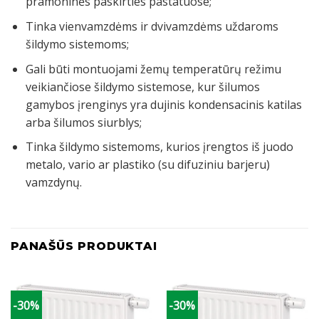
pramoninės paskirties pastatuose;
Tinka vienvamzdėms ir dvivamzdėms uždaroms
šildymo sistemoms;
Gali būti montuojami žemų temperatūrų režimu
veikiančiose šildymo sistemose, kur šilumos
gamybos įrenginys yra dujinis kondensacinis katilas
arba šilumos siurblys;
Tinka šildymo sistemoms, kurios įrengtos iš juodo
metalo, vario ar plastiko (su difuziniu barjeru)
vamzdynų.
PANAŠŪS PRODUKTAI
-30%
-30%