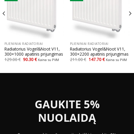
PLIENINIAI RADIATORIAI
PLIENINIAI RADIATORIAI
Radiatorius Vogel&Noot V11,
Radiatorius Vogel&Noot V11,
300×1000 apatinis prijungimas
300×2200 apatinis prijungimas
Original
Current
Original
Current
129.00
€
90.30
€
211.00
€
147.70
€
Kaina su PVM
Kaina su PVM
price
price
price
price
was:
is:
was:
is:
129.00 €.
90.30 €.
211.00 €.
147.70 €.
GAUKITE 5%
NUOLAIDĄ