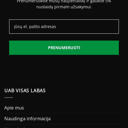
Prenumeruokite mūsų naujienlaiškį ir gaukite 5%
nuolaidą pirmam užsakymui.
PRENUMERUOTI
UAB VISAS LABAS
Apie mus
Naudinga informacija