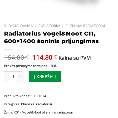
ŠILDYMO ĮRANGA
/
RADIATORIAI
/
PLIENINIAI RADIATORIAI
Radiatorius Vogel&Noot C11,
600×1400 šoninis prijungimas
Original
Current
164.00
114.80
€
€
Kaina su PVM
price
price
Prekės pristatymo terminas – 30d.
was:
is:
produkto kiekis: Radiatorius Vogel&Noot C11, 600x1400 šoninis p
164.00 €.
114.80 €.
Į KREPŠELĮ
Produkto kodas:
10S11614
Kategorija:
Plieniniai radiatoriai
Žyma:
R01 - Vogel&Noot plieniniai radiatoriai