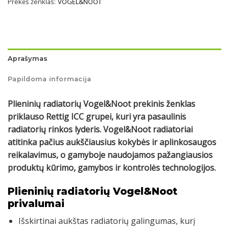
Prekės ženklas:
VOGEL&NOOT
Aprašymas
Papildoma informacija
Plieninių radiatorių Vogel&Noot prekinis ženklas
priklauso Rettig ICC grupei, kuri yra pasaulinis
radiatorių rinkos lyderis. Vogel&Noot radiatoriai
atitinka pačius aukščiausius kokybės ir aplinkosaugos
reikalavimus, o gamyboje naudojamos pažangiausios
produktų kūrimo, gamybos ir kontrolės technologijos.
Plieninių radiatorių Vogel&Noot
privalumai
Išskirtinai aukštas radiatorių galingumas, kurį