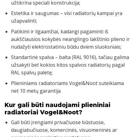
užtikrina speciali konstrukcija;
Estetika ir saugumas – visi radiatorių kampai yra
užapvalinti;
Patikimi ir ilgaamžiai, kadangi pagaminti iš
aukščiausios kokybės neanglingo lakštinio plieno ir
nudažyti elektrostatiniu būdu dviem sluoksniais;
Standartinė spalva – balta (RAL 9016), tačiau galima
užsakyti bet kokios kitos spalvos radiatorių pagal
RAL spalvų paletę;
Plieniniams radiatoriams Vogel&Noot suteikiama
net 10 metų garantija.
Kur gali būti naudojami plieniniai
radiatoriai Vogel&Noot?
Gali būti įrengiami privačiuose būstuose,
daugiabučiuose, komercinės, visuomeninės ar